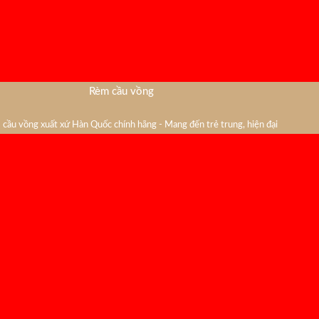
Rèm cầu vồng
cầu vồng xuất xứ Hàn Quốc chính hãng - Mang đến trẻ trung, hiện đại