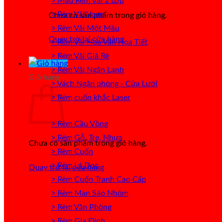
> Mẫu Rèm Vải 2 Lớp
> Rèm Vải Voan
Chưa có sản phẩm trong giỏ hàng.
> Rèm Vải Một Màu
Quay trở lại cửa hàng
> Rèm Vải Hoa Văn Họa Tiết
> Rèm Vải Giá Rẻ
> Rèm Vải Ngăn Lạnh
Giỏ hàng
> Vách Ngăn phòng - Cửa Lưới
> Rèm cuốn khắc Laser
> Rèm Cầu Vồng
> Rèm Gỗ, Tre, Nhựa
Chưa có sản phẩm trong giỏ hàng.
> Rèm Cuốn
> Rèm Lá Dọc
Quay trở lại cửa hàng
> Rèm Cuốn Tranh Cao Cấp
> Rèm Màn Sáo Nhôm
> Rèm Văn Phòng
> Rèm Gia Đình