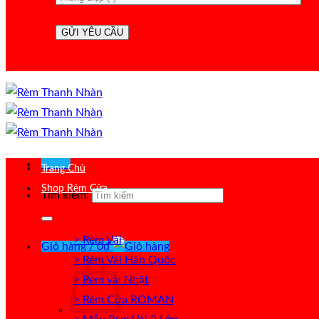
Menu
Trang Chủ
Shop Rèm Cửa
Tìm kiếm:
> Rèm Vải
Giỏ hàng /
0
₫
> Rèm Vải Hàn Quốc
> Rèm vải Nhật
> Rèm Cửa ROMAN