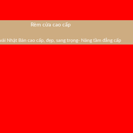
Rèm cửa cao cấp
ải Nhật Bản cao cấp, đẹp, sang trọng- Nâng tầm đẳng cấp