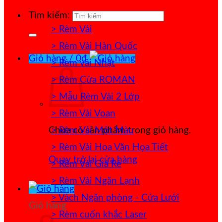
Tìm kiếm:
> Rèm Vải
> Rèm Vải Hàn Quốc
Giỏ hàng /
0
₫
> Rèm vải Nhật
> Rèm Cửa ROMAN
> Mẫu Rèm Vải 2 Lớp
> Rèm Vải Voan
> Rèm Vải Một Màu
Chưa có sản phẩm trong giỏ hàng.
> Rèm Vải Hoa Văn Họa Tiết
Quay trở lại cửa hàng
> Rèm Vải Giá Rẻ
> Rèm Vải Ngăn Lạnh
> Vách Ngăn phòng - Cửa Lưới
Giỏ hàng
> Rèm cuốn khắc Laser