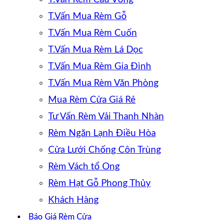
T.Vấn Mua Rèm Gỗ
T.Vấn Mua Rèm Cuốn
T.Vấn Mua Rèm Lá Dọc
T.Vấn Mua Rèm Gia Đình
T.Vấn Mua Rèm Văn Phòng
Mua Rèm Cửa Giá Rẻ
Tư Vấn Rèm Vải Thanh Nhàn
Rèm Ngăn Lạnh Điều Hòa
Cửa Lưới Chống Côn Trùng
Rèm Vách tổ Ong
Rèm Hạt Gỗ Phong Thủy
Khách Hàng
Báo Giá Rèm Cửa