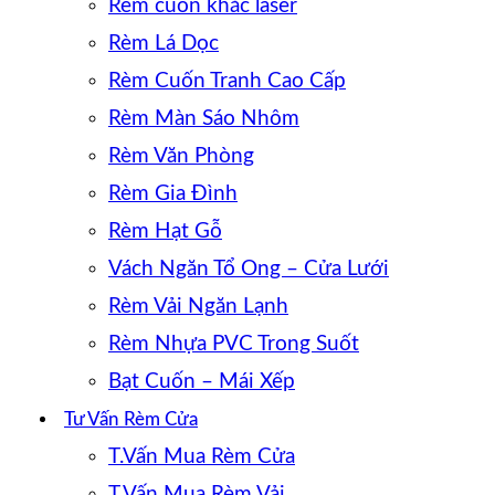
Rèm cuốn khắc laser
Rèm Lá Dọc
Rèm Cuốn Tranh Cao Cấp
Rèm Màn Sáo Nhôm
Rèm Văn Phòng
Rèm Gia Đình
Rèm Hạt Gỗ
Vách Ngăn Tổ Ong – Cửa Lưới
Rèm Vải Ngăn Lạnh
Rèm Nhựa PVC Trong Suốt
Bạt Cuốn – Mái Xếp
Tư Vấn Rèm Cửa
T.Vấn Mua Rèm Cửa
T.Vấn Mua Rèm Vải