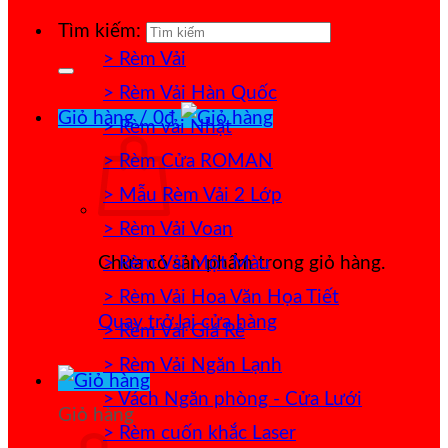
Tìm kiếm:
> Rèm Vải
> Rèm Vải Hàn Quốc
Giỏ hàng /
0
₫
> Rèm vải Nhật
> Rèm Cửa ROMAN
> Mẫu Rèm Vải 2 Lớp
> Rèm Vải Voan
> Rèm Vải Một Màu
Chưa có sản phẩm trong giỏ hàng.
> Rèm Vải Hoa Văn Họa Tiết
Quay trở lại cửa hàng
> Rèm Vải Giá Rẻ
> Rèm Vải Ngăn Lạnh
> Vách Ngăn phòng - Cửa Lưới
Giỏ hàng
> Rèm cuốn khắc Laser