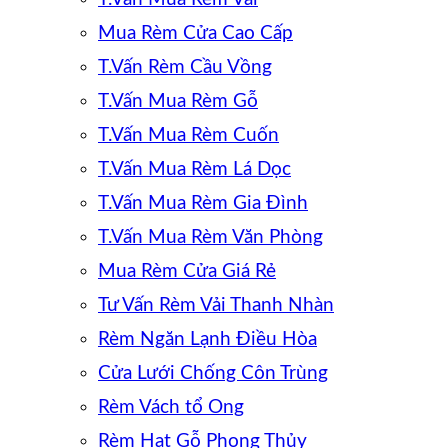
Mua Rèm Cửa Cao Cấp
T.Vấn Rèm Cầu Vồng
T.Vấn Mua Rèm Gỗ
T.Vấn Mua Rèm Cuốn
T.Vấn Mua Rèm Lá Dọc
T.Vấn Mua Rèm Gia Đình
T.Vấn Mua Rèm Văn Phòng
Mua Rèm Cửa Giá Rẻ
Tư Vấn Rèm Vải Thanh Nhàn
Rèm Ngăn Lạnh Điều Hòa
Cửa Lưới Chống Côn Trùng
Rèm Vách tổ Ong
Rèm Hạt Gỗ Phong Thủy