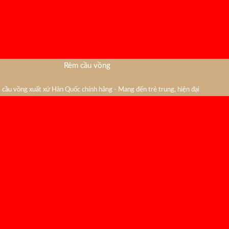
Rèm cầu vồng
cầu vồng xuất xứ Hàn Quốc chính hãng - Mang đến trẻ trung, hiện đại