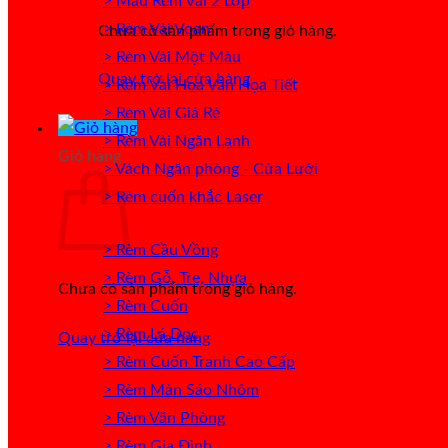
> Mẫu Rèm Vải 2 Lớp
> Rèm Vải Voan
Chưa có sản phẩm trong giỏ hàng.
> Rèm Vải Một Màu
Quay trở lại cửa hàng
> Rèm Vải Hoa Văn Họa Tiết
> Rèm Vải Giá Rẻ
> Rèm Vải Ngăn Lạnh
Giỏ hàng
> Vách Ngăn phòng - Cửa Lưới
> Rèm cuốn khắc Laser
> Rèm Cầu Vồng
> Rèm Gỗ, Tre, Nhựa
Chưa có sản phẩm trong giỏ hàng.
> Rèm Cuốn
> Rèm Lá Dọc
Quay trở lại cửa hàng
> Rèm Cuốn Tranh Cao Cấp
> Rèm Màn Sáo Nhôm
> Rèm Văn Phòng
> Rèm Gia Đình