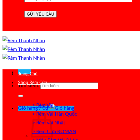
Menu
Trang Chủ
Shop Rèm Cửa
Tìm kiếm:
> Rèm Vải
Giỏ hàng /
0
₫
> Rèm Vải Hàn Quốc
> Rèm vải Nhật
> Rèm Cửa ROMAN