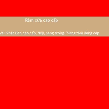
Rèm cửa cao cấp
ải Nhật Bản cao cấp, đẹp, sang trọng- Nâng tầm đẳng cấp