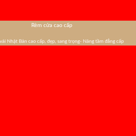
Rèm cửa cao cấp
ải Nhật Bản cao cấp, đẹp, sang trọng- Nâng tầm đẳng cấp