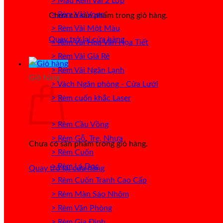
> Mẫu Rèm Vải 2 Lớp
> Rèm Vải Voan
Chưa có sản phẩm trong giỏ hàng.
> Rèm Vải Một Màu
Quay trở lại cửa hàng
> Rèm Vải Hoa Văn Họa Tiết
> Rèm Vải Giá Rẻ
> Rèm Vải Ngăn Lạnh
Giỏ hàng
> Vách Ngăn phòng - Cửa Lưới
> Rèm cuốn khắc Laser
> Rèm Cầu Vồng
> Rèm Gỗ, Tre, Nhựa
Chưa có sản phẩm trong giỏ hàng.
> Rèm Cuốn
> Rèm Lá Dọc
Quay trở lại cửa hàng
> Rèm Cuốn Tranh Cao Cấp
> Rèm Màn Sáo Nhôm
> Rèm Văn Phòng
> Rèm Gia Đình