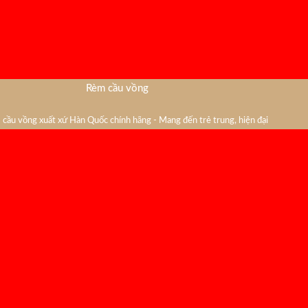
Rèm cầu vồng
cầu vồng xuất xứ Hàn Quốc chính hãng - Mang đến trẻ trung, hiện đại