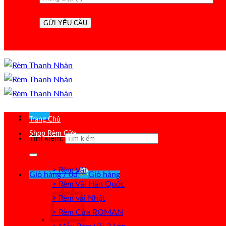
Menu
Trang Chủ
Shop Rèm Cửa
Tìm kiếm:
> Rèm Vải
Giỏ hàng /
0
₫
> Rèm Vải Hàn Quốc
> Rèm vải Nhật
> Rèm Cửa ROMAN