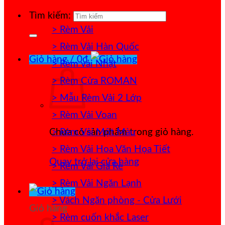
Tìm kiếm:
> Rèm Vải
> Rèm Vải Hàn Quốc
Giỏ hàng /
0
₫
> Rèm vải Nhật
> Rèm Cửa ROMAN
> Mẫu Rèm Vải 2 Lớp
> Rèm Vải Voan
> Rèm Vải Một Màu
Chưa có sản phẩm trong giỏ hàng.
> Rèm Vải Hoa Văn Họa Tiết
Quay trở lại cửa hàng
> Rèm Vải Giá Rẻ
> Rèm Vải Ngăn Lạnh
> Vách Ngăn phòng - Cửa Lưới
Giỏ hàng
> Rèm cuốn khắc Laser