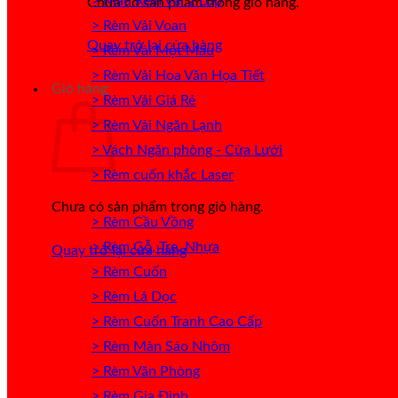
> Mẫu Rèm Vải 2 Lớp
Chưa có sản phẩm trong giỏ hàng.
> Rèm Vải Voan
Quay trở lại cửa hàng
> Rèm Vải Một Màu
> Rèm Vải Hoa Văn Họa Tiết
Giỏ hàng
> Rèm Vải Giá Rẻ
> Rèm Vải Ngăn Lạnh
> Vách Ngăn phòng - Cửa Lưới
> Rèm cuốn khắc Laser
Chưa có sản phẩm trong giỏ hàng.
> Rèm Cầu Vồng
> Rèm Gỗ, Tre, Nhựa
Quay trở lại cửa hàng
> Rèm Cuốn
> Rèm Lá Dọc
> Rèm Cuốn Tranh Cao Cấp
> Rèm Màn Sáo Nhôm
> Rèm Văn Phòng
> Rèm Gia Đình