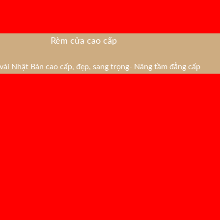
Rèm cửa cao cấp
ải Nhật Bản cao cấp, đẹp, sang trọng- Nâng tầm đẳng cấp