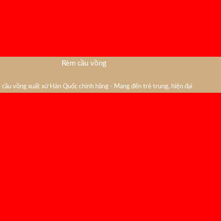
Rèm cầu vồng
cầu vồng xuất xứ Hàn Quốc chính hãng - Mang đến trẻ trung, hiện đại