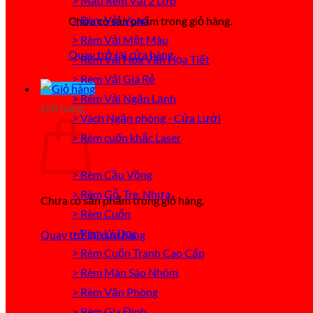
> Mẫu Rèm Vải 2 Lớp
> Rèm Vải Voan
Chưa có sản phẩm trong giỏ hàng.
> Rèm Vải Một Màu
Quay trở lại cửa hàng
> Rèm Vải Hoa Văn Họa Tiết
> Rèm Vải Giá Rẻ
> Rèm Vải Ngăn Lạnh
Giỏ hàng
> Vách Ngăn phòng - Cửa Lưới
> Rèm cuốn khắc Laser
> Rèm Cầu Vồng
> Rèm Gỗ, Tre, Nhựa
Chưa có sản phẩm trong giỏ hàng.
> Rèm Cuốn
> Rèm Lá Dọc
Quay trở lại cửa hàng
> Rèm Cuốn Tranh Cao Cấp
> Rèm Màn Sáo Nhôm
> Rèm Văn Phòng
> Rèm Gia Đình