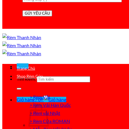
Menu
Trang Chủ
Shop Rèm Cửa
Tìm kiếm:
> Rèm Vải
Giỏ hàng /
0
₫
> Rèm Vải Hàn Quốc
> Rèm vải Nhật
> Rèm Cửa ROMAN