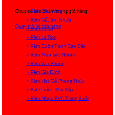
> Rèm Cầu Vồng
Chưa có sản phẩm trong giỏ hàng.
> Rèm Gỗ, Tre, Nhựa
Quay trở lại cửa hàng
> Rèm Cuốn
> Rèm Lá Dọc
> Rèm Cuốn Tranh Cao Cấp
> Rèm Màn Sáo Nhôm
> Rèm Văn Phòng
> Rèm Gia Đình
> Rèm Hạt Gỗ Phong Thủy
> Bạt Cuốn - Mái Xếp
> Rèm Nhựa PVC Trong Suốt