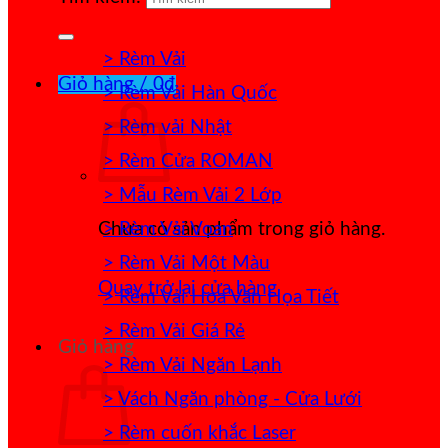
> Rèm Vải
Giỏ hàng /
0
₫
> Rèm Vải Hàn Quốc
> Rèm vải Nhật
> Rèm Cửa ROMAN
> Mẫu Rèm Vải 2 Lớp
> Rèm Vải Voan
Chưa có sản phẩm trong giỏ hàng.
> Rèm Vải Một Màu
Quay trở lại cửa hàng
> Rèm Vải Hoa Văn Họa Tiết
> Rèm Vải Giá Rẻ
Giỏ hàng
> Rèm Vải Ngăn Lạnh
> Vách Ngăn phòng - Cửa Lưới
> Rèm cuốn khắc Laser