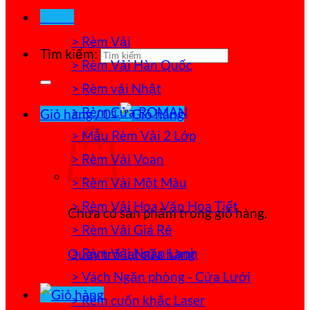
Menu
> Rèm Vải
Tìm kiếm:
> Rèm Vải Hàn Quốc
> Rèm vải Nhật
> Rèm Cửa ROMAN
Giỏ hàng /
0
₫
> Mẫu Rèm Vải 2 Lớp
> Rèm Vải Voan
> Rèm Vải Một Màu
> Rèm Vải Hoa Văn Họa Tiết
Chưa có sản phẩm trong giỏ hàng.
> Rèm Vải Giá Rẻ
> Rèm Vải Ngăn Lạnh
Quay trở lại cửa hàng
> Vách Ngăn phòng - Cửa Lưới
> Rèm cuốn khắc Laser