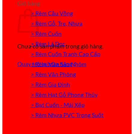
Giỏ hàng
> Rèm Cầu Vồng
> Rèm Gỗ, Tre, Nhựa
> Rèm Cuốn
> Rèm Lá Dọc
Chưa có sản phẩm trong giỏ hàng.
> Rèm Cuốn Tranh Cao Cấp
Quay trở lại cửa hàng
> Rèm Màn Sáo Nhôm
> Rèm Văn Phòng
> Rèm Gia Đình
> Rèm Hạt Gỗ Phong Thủy
> Bạt Cuốn - Mái Xếp
> Rèm Nhựa PVC Trong Suốt