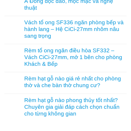
Á Đông độc đáo, mộc mạc và nghệ
luận
phòng
không
pháp
ở
thuật
ray
ngăn
Rèm
dưới
lạnh,
hạt
Không
cho
chắn
gỗ
có
Vách tổ ong SF336 ngăn phòng bếp và
cửa
bụi
treo
bình
đi
và
hành lang – Hệ CiCi-27mm nhôm nâu
cửa
luận
nhỏ
tiết
ra
ở
sang trọng
kiệm
vào
Rèm
điều
phòng
tre
Không
hòa
thờ
trúc
có
Rèm tổ ong ngăn điều hòa SF332 –
hiệu
–
in
bình
quả
Vách CiCi-27mm, mở 1 bên cho phòng
Mành
tranh
luận
hạt
–
ở
Khách & Bếp
gỗ
Giải
Vách
Bách
pháp
tổ
Không
Xanh
trang
ong
có
Rèm hạt gỗ nào giá rẻ nhất cho phòng
hình
trí
SF336
bình
thờ và che bàn thờ chung cư?
Hoa
Á
ngăn
luận
Sen
Đông
phòng
ở
Không
phối
độc
bếp
Rèm
có
Pơ
đáo,
và
tổ
Rèm hạt gỗ nào phong thủy tốt nhất?
bình
Mu
mộc
hành
ong
Chuyên gia giải đáp cách chọn chuẩn
luận
sang
mạc
lang
ngăn
ở
cho từng không gian
trọng,
và
–
điều
Rèm
chuẩn
nghệ
Hệ
hòa
hạt
Không
phong
thuật
CiCi-
SF332
gỗ
có
thủy
27mm
–
nào
bình