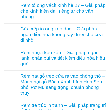
có
Rèm tổ ong vách kính hệ 27 – Giải pháp
bình
che kính hiện đại, riêng tư cho văn
luận
ở
phòng
Rèm
ngăn
Không
nhiệt
có
Cửa xếp tổ ong kéo dọc – Giải pháp
điều
bình
ngăn điều hòa không ray dưới cho cửa
hòa
luận
Vessel
ở
đi nhỏ
1003
Rèm
hệ
tổ
Không
27
ong
có
Rèm nhựa kéo xếp – Giải pháp ngăn
hai
vách
bình
lạnh, chắn bụi và tiết kiệm điều hòa hiệu
khung
kính
luận
mở
hệ
ở
quả
2
27
Cửa
bên
–
xếp
Không
Giải
tổ
có
Rèm hạt gỗ treo cửa ra vào phòng thờ –
pháp
ong
bình
Mành hạt gỗ Bách Xanh hình Hoa Sen
che
kéo
luận
kính
dọc
ở
phối Pơ Mu sang trọng, chuẩn phong
hiện
–
Rèm
thủy
đại,
Giải
nhựa
riêng
pháp
kéo
Không
tư
ngăn
xếp
có
Rèm tre trúc in tranh – Giải pháp trang trí
cho
điều
–
bình
văn
hòa
Giải