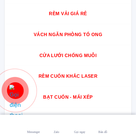
RÈM VẢI GIÁ RẺ
VÁCH NGĂN PHÒNG TỔ ONG
CỬA LƯỚI CHỐNG MUỖI
RÈM CUỐN KHẮC LASER
BẠT CUỐN - MÁI XẾP
RÈM NHỰA PVC
Messenger
Zalo
Gọi ngay
Bản đồ