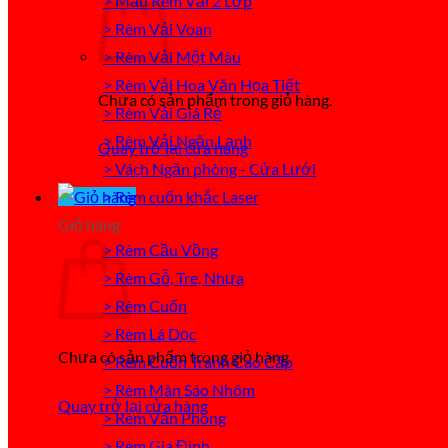
> Mẫu Rèm Vải 2 Lớp
> Rèm Vải Voan
> Rèm Vải Một Màu
> Rèm Vải Hoa Văn Họa Tiết
Chưa có sản phẩm trong giỏ hàng.
> Rèm Vải Giá Rẻ
> Rèm Vải Ngăn Lạnh
Quay trở lại cửa hàng
> Vách Ngăn phòng - Cửa Lưới
> Rèm cuốn khắc Laser
Giỏ hàng
> Rèm Cầu Vồng
> Rèm Gỗ, Tre, Nhựa
> Rèm Cuốn
> Rèm Lá Dọc
Chưa có sản phẩm trong giỏ hàng.
> Rèm Cuốn Tranh Cao Cấp
> Rèm Màn Sáo Nhôm
Quay trở lại cửa hàng
> Rèm Văn Phòng
> Rèm Gia Đình