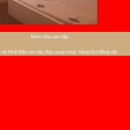
Rèm cửa cao cấp
vải Nhật Bản cao cấp, đẹp, sang trọng- Nâng tầm đẳng cấp