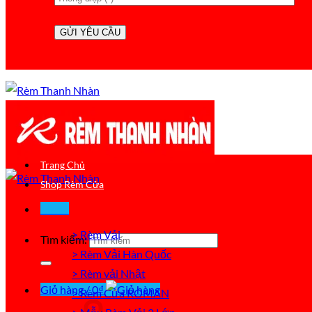
Trang Chủ
Shop Rèm Cửa
Menu
> Rèm Vải
Tìm kiếm:
> Rèm Vải Hàn Quốc
> Rèm vải Nhật
Giỏ hàng /
0
₫
> Rèm Cửa ROMAN