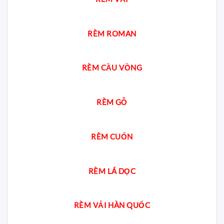
cư?
gia
giải
đáp
cách
chọn
RÈM ROMAN
chuẩn
cho
từng
không
RÈM CẦU VỒNG
gian
RÈM GỖ
RÈM CUỐN
RÈM LÁ DỌC
RÈM VẢI HÀN QUỐC