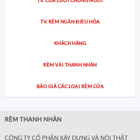
TV. CỬA LƯỚI CHỐNG MUỖI
TV. RÈM NGĂN ĐIỀU HÒA
KHÁCH HÀNG
RÈM VẢI THANH NHÀN
BÁO GIÁ CÁC LOẠI RÈM CỬA
RÈM THANH NHÀN
CÔNG TY CỔ PHẦN XÂY DỰNG VÀ NỘI THẤT