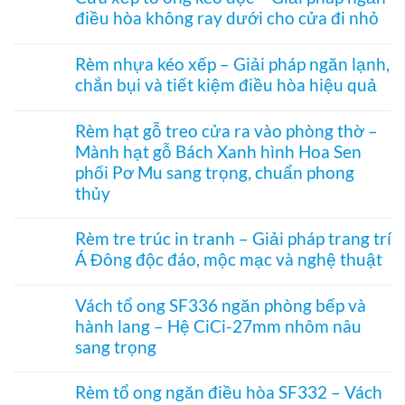
bình
nhiệt
điều hòa không ray dưới cho cửa đi nhỏ
luận
điều
ở
hòa
Không
Rèm
Vessel
có
tổ
Rèm nhựa kéo xếp – Giải pháp ngăn lạnh,
1003
bình
ong
hệ
chắn bụi và tiết kiệm điều hòa hiệu quả
luận
vách
27
ở
kính
Không
hai
Cửa
hệ
có
khung
xếp
Rèm hạt gỗ treo cửa ra vào phòng thờ –
27
bình
mở
tổ
–
Mành hạt gỗ Bách Xanh hình Hoa Sen
luận
2
ong
Giải
ở
bên
kéo
phối Pơ Mu sang trọng, chuẩn phong
pháp
Rèm
dọc
che
thủy
nhựa
–
kính
kéo
Giải
Không
hiện
xếp
pháp
có
đại,
Rèm tre trúc in tranh – Giải pháp trang trí
–
ngăn
bình
riêng
Giải
điều
Á Đông độc đáo, mộc mạc và nghệ thuật
luận
tư
pháp
hòa
ở
cho
ngăn
Không
không
Rèm
văn
lạnh,
có
ray
hạt
Vách tổ ong SF336 ngăn phòng bếp và
phòng
chắn
bình
dưới
gỗ
bụi
hành lang – Hệ CiCi-27mm nhôm nâu
luận
cho
treo
và
ở
cửa
sang trọng
cửa
tiết
Rèm
đi
ra
kiệm
tre
Không
nhỏ
vào
điều
trúc
có
phòng
Rèm tổ ong ngăn điều hòa SF332 – Vách
hòa
in
bình
thờ