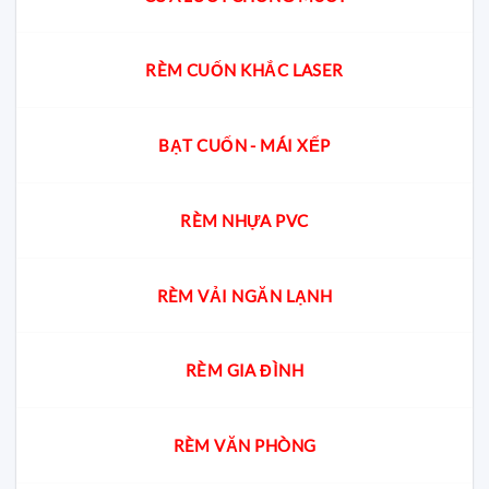
RÈM CUỐN KHẮC LASER
BẠT CUỐN - MÁI XẾP
RÈM NHỰA PVC
RÈM VẢI NGĂN LẠNH
RÈM GIA ĐÌNH
RÈM VĂN PHÒNG