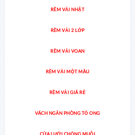
RÈM VẢI NHẬT
RÈM VẢI 2 LỚP
RÈM VẢI VOAN
RÈM VẢI MỘT MÀU
RÈM VẢI GIÁ RẺ
VÁCH NGĂN PHÒNG TỔ ONG
CỬA LƯỚI CHỐNG MUỖI