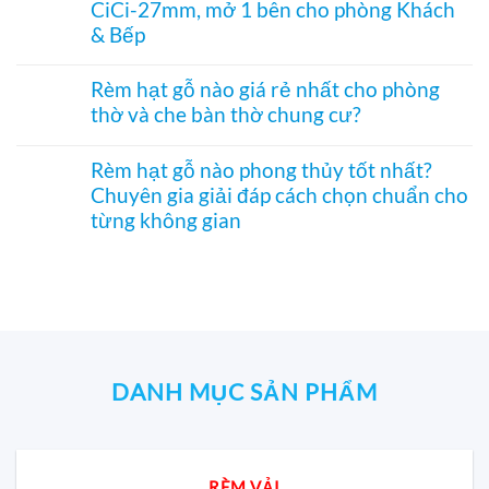
hiệu
CiCi-27mm, mở 1 bên cho phòng Khách
tranh
luận
–
quả
–
ở
& Bếp
Mành
Giải
Vách
hạt
pháp
tổ
Không
gỗ
trang
ong
có
Bách
Rèm hạt gỗ nào giá rẻ nhất cho phòng
trí
SF336
bình
Xanh
thờ và che bàn thờ chung cư?
Á
ngăn
luận
hình
Đông
phòng
ở
Hoa
Không
độc
bếp
Rèm
Sen
có
đáo,
và
tổ
Rèm hạt gỗ nào phong thủy tốt nhất?
phối
bình
mộc
hành
ong
Pơ
Chuyên gia giải đáp cách chọn chuẩn cho
luận
mạc
lang
ngăn
Mu
ở
và
từng không gian
–
điều
sang
Rèm
nghệ
Hệ
hòa
trọng,
hạt
Không
thuật
CiCi-
SF332
chuẩn
gỗ
có
27mm
–
phong
nào
bình
nhôm
Vách
thủy
giá
luận
nâu
CiCi-
rẻ
ở
sang
27mm,
nhất
Rèm
trọng
mở
cho
hạt
1
phòng
gỗ
bên
thờ
nào
DANH MỤC SẢN PHẨM
cho
và
phong
phòng
che
thủy
Khách
bàn
tốt
&
thờ
nhất?
Bếp
chung
Chuyên
RÈM VẢI