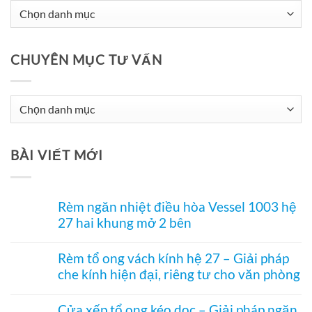
CHUYÊN MỤC TƯ VẤN
Chuyên
Mục
Tư
BÀI VIẾT MỚI
Vấn
Rèm ngăn nhiệt điều hòa Vessel 1003 hệ
27 hai khung mở 2 bên
Không
có
Rèm tổ ong vách kính hệ 27 – Giải pháp
bình
che kính hiện đại, riêng tư cho văn phòng
luận
ở
Không
Rèm
có
ngăn
Cửa xếp tổ ong kéo dọc – Giải pháp ngăn