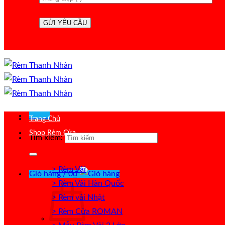
Menu
Trang Chủ
Shop Rèm Cửa
Tìm kiếm:
> Rèm Vải
Giỏ hàng /
0
₫
> Rèm Vải Hàn Quốc
> Rèm vải Nhật
> Rèm Cửa ROMAN