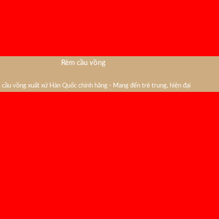
Rèm cầu vồng
cầu vồng xuất xứ Hàn Quốc chính hãng - Mang đến trẻ trung, hiện đại