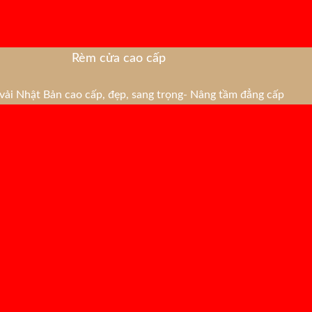
Rèm cửa cao cấp
ải Nhật Bản cao cấp, đẹp, sang trọng- Nâng tầm đẳng cấp