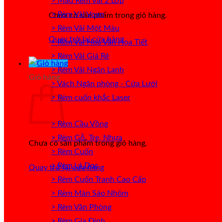
> Mẫu Rèm Vải 2 Lớp
> Rèm Vải Voan
Chưa có sản phẩm trong giỏ hàng.
> Rèm Vải Một Màu
Quay trở lại cửa hàng
> Rèm Vải Hoa Văn Họa Tiết
> Rèm Vải Giá Rẻ
> Rèm Vải Ngăn Lạnh
Giỏ hàng
> Vách Ngăn phòng - Cửa Lưới
> Rèm cuốn khắc Laser
> Rèm Cầu Vồng
> Rèm Gỗ, Tre, Nhựa
Chưa có sản phẩm trong giỏ hàng.
> Rèm Cuốn
> Rèm Lá Dọc
Quay trở lại cửa hàng
> Rèm Cuốn Tranh Cao Cấp
> Rèm Màn Sáo Nhôm
> Rèm Văn Phòng
> Rèm Gia Đình