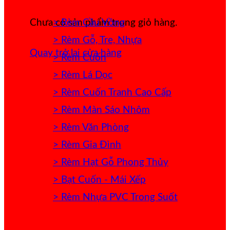
> Rèm Cầu Vồng
Chưa có sản phẩm trong giỏ hàng.
> Rèm Gỗ, Tre, Nhựa
Quay trở lại cửa hàng
> Rèm Cuốn
> Rèm Lá Dọc
> Rèm Cuốn Tranh Cao Cấp
> Rèm Màn Sáo Nhôm
> Rèm Văn Phòng
> Rèm Gia Đình
> Rèm Hạt Gỗ Phong Thủy
> Bạt Cuốn - Mái Xếp
> Rèm Nhựa PVC Trong Suốt