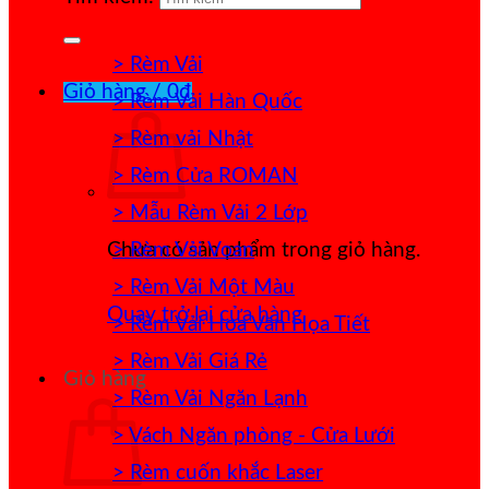
> Rèm Vải
Giỏ hàng /
0
₫
> Rèm Vải Hàn Quốc
> Rèm vải Nhật
> Rèm Cửa ROMAN
> Mẫu Rèm Vải 2 Lớp
> Rèm Vải Voan
Chưa có sản phẩm trong giỏ hàng.
> Rèm Vải Một Màu
Quay trở lại cửa hàng
> Rèm Vải Hoa Văn Họa Tiết
> Rèm Vải Giá Rẻ
Giỏ hàng
> Rèm Vải Ngăn Lạnh
> Vách Ngăn phòng - Cửa Lưới
> Rèm cuốn khắc Laser