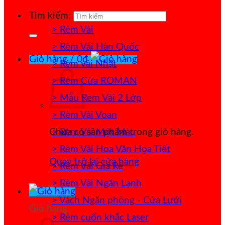
Tìm kiếm:
> Rèm Vải
> Rèm Vải Hàn Quốc
Giỏ hàng /
0
₫
> Rèm vải Nhật
> Rèm Cửa ROMAN
> Mẫu Rèm Vải 2 Lớp
> Rèm Vải Voan
> Rèm Vải Một Màu
Chưa có sản phẩm trong giỏ hàng.
> Rèm Vải Hoa Văn Họa Tiết
Quay trở lại cửa hàng
> Rèm Vải Giá Rẻ
> Rèm Vải Ngăn Lạnh
> Vách Ngăn phòng - Cửa Lưới
Giỏ hàng
> Rèm cuốn khắc Laser