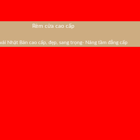
Rèm cửa cao cấp
ải Nhật Bản cao cấp, đẹp, sang trọng- Nâng tầm đẳng cấp