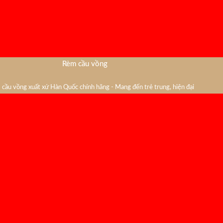
Rèm cầu vồng
cầu vồng xuất xứ Hàn Quốc chính hãng - Mang đến trẻ trung, hiện đại