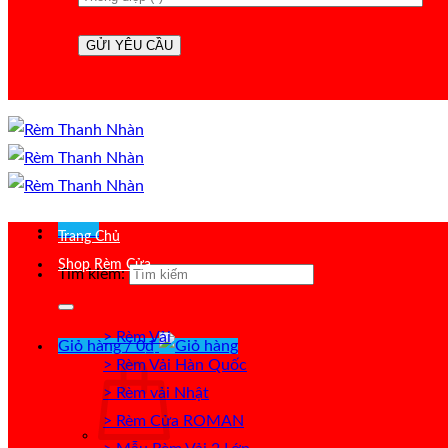
Menu
Trang Chủ
Shop Rèm Cửa
Tìm kiếm:
> Rèm Vải
Giỏ hàng /
0
₫
> Rèm Vải Hàn Quốc
> Rèm vải Nhật
> Rèm Cửa ROMAN