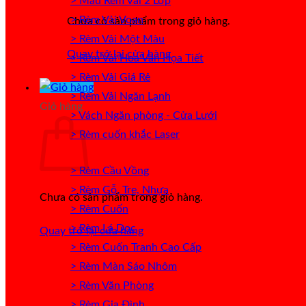
> Mẫu Rèm Vải 2 Lớp
> Rèm Vải Voan
Chưa có sản phẩm trong giỏ hàng.
> Rèm Vải Một Màu
Quay trở lại cửa hàng
> Rèm Vải Hoa Văn Họa Tiết
> Rèm Vải Giá Rẻ
> Rèm Vải Ngăn Lạnh
Giỏ hàng
> Vách Ngăn phòng - Cửa Lưới
> Rèm cuốn khắc Laser
> Rèm Cầu Vồng
> Rèm Gỗ, Tre, Nhựa
Chưa có sản phẩm trong giỏ hàng.
> Rèm Cuốn
> Rèm Lá Dọc
Quay trở lại cửa hàng
> Rèm Cuốn Tranh Cao Cấp
> Rèm Màn Sáo Nhôm
> Rèm Văn Phòng
> Rèm Gia Đình