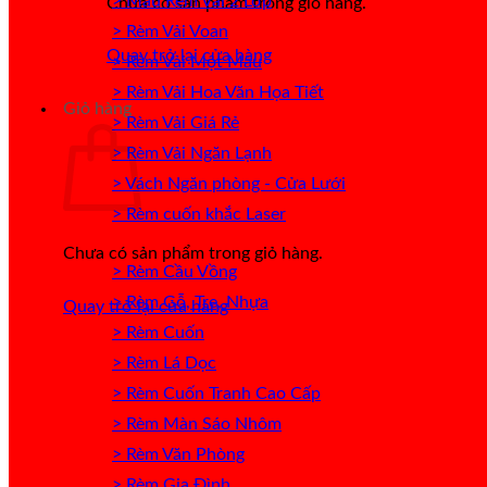
> Mẫu Rèm Vải 2 Lớp
Chưa có sản phẩm trong giỏ hàng.
> Rèm Vải Voan
Quay trở lại cửa hàng
> Rèm Vải Một Màu
> Rèm Vải Hoa Văn Họa Tiết
Giỏ hàng
> Rèm Vải Giá Rẻ
> Rèm Vải Ngăn Lạnh
> Vách Ngăn phòng - Cửa Lưới
> Rèm cuốn khắc Laser
Chưa có sản phẩm trong giỏ hàng.
> Rèm Cầu Vồng
> Rèm Gỗ, Tre, Nhựa
Quay trở lại cửa hàng
> Rèm Cuốn
> Rèm Lá Dọc
> Rèm Cuốn Tranh Cao Cấp
> Rèm Màn Sáo Nhôm
> Rèm Văn Phòng
> Rèm Gia Đình