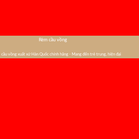
Rèm cầu vồng
cầu vồng xuất xứ Hàn Quốc chính hãng - Mang đến trẻ trung, hiện đại