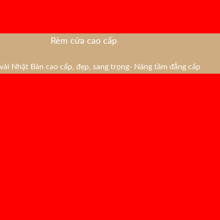
Rèm cửa cao cấp
ải Nhật Bản cao cấp, đẹp, sang trọng- Nâng tầm đẳng cấp