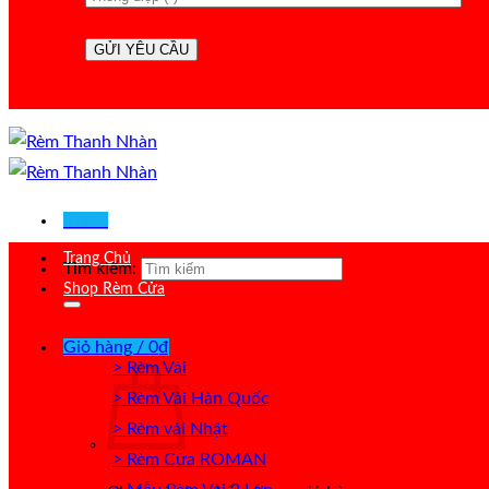
Menu
Trang Chủ
Tìm kiếm:
Shop Rèm Cửa
Giỏ hàng /
0
₫
> Rèm Vải
> Rèm Vải Hàn Quốc
> Rèm vải Nhật
> Rèm Cửa ROMAN