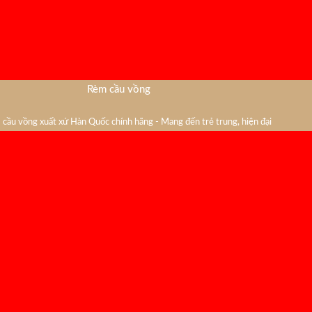
Rèm cầu vồng
cầu vồng xuất xứ Hàn Quốc chính hãng - Mang đến trẻ trung, hiện đại