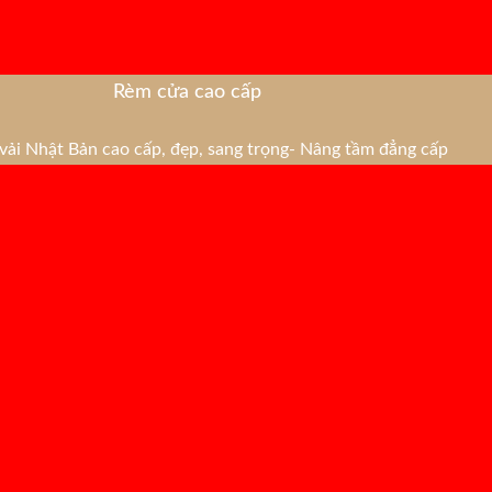
Rèm cửa cao cấp
ải Nhật Bản cao cấp, đẹp, sang trọng- Nâng tầm đẳng cấp