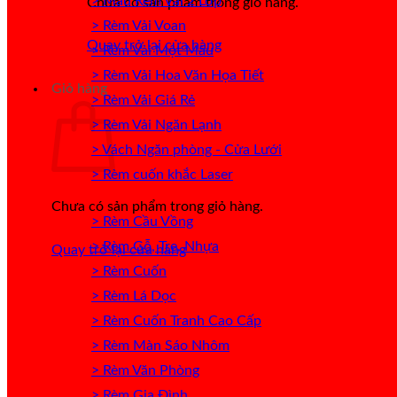
> Mẫu Rèm Vải 2 Lớp
Chưa có sản phẩm trong giỏ hàng.
> Rèm Vải Voan
Quay trở lại cửa hàng
> Rèm Vải Một Màu
> Rèm Vải Hoa Văn Họa Tiết
Giỏ hàng
> Rèm Vải Giá Rẻ
> Rèm Vải Ngăn Lạnh
> Vách Ngăn phòng - Cửa Lưới
> Rèm cuốn khắc Laser
Chưa có sản phẩm trong giỏ hàng.
> Rèm Cầu Vồng
> Rèm Gỗ, Tre, Nhựa
Quay trở lại cửa hàng
> Rèm Cuốn
> Rèm Lá Dọc
> Rèm Cuốn Tranh Cao Cấp
> Rèm Màn Sáo Nhôm
> Rèm Văn Phòng
> Rèm Gia Đình