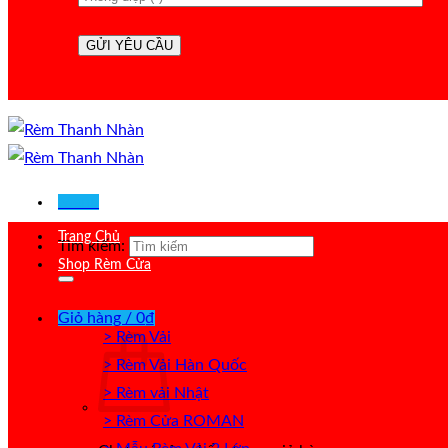
Menu
Trang Chủ
Tìm kiếm:
Shop Rèm Cửa
Giỏ hàng /
0
₫
> Rèm Vải
> Rèm Vải Hàn Quốc
> Rèm vải Nhật
> Rèm Cửa ROMAN