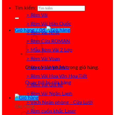
Tìm kiếm:
> Rèm Vải
> Rèm Vải Hàn Quốc
Giỏ hàng /
0
₫
> Rèm vải Nhật
> Rèm Cửa ROMAN
> Mẫu Rèm Vải 2 Lớp
> Rèm Vải Voan
> Rèm Vải Một Màu
Chưa có sản phẩm trong giỏ hàng.
> Rèm Vải Hoa Văn Họa Tiết
Quay trở lại cửa hàng
> Rèm Vải Giá Rẻ
> Rèm Vải Ngăn Lạnh
> Vách Ngăn phòng - Cửa Lưới
Giỏ hàng
> Rèm cuốn khắc Laser