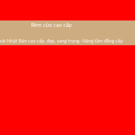
Rèm cửa cao cấp
ải Nhật Bản cao cấp, đẹp, sang trọng- Nâng tầm đẳng cấp