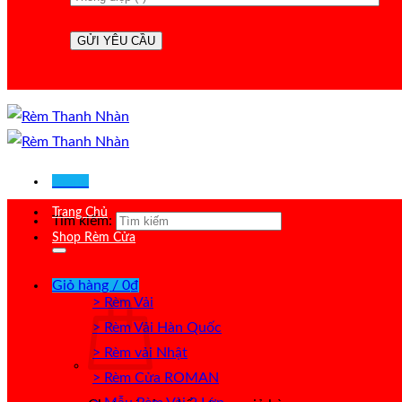
Menu
Trang Chủ
Tìm kiếm:
Shop Rèm Cửa
Giỏ hàng /
0
₫
> Rèm Vải
> Rèm Vải Hàn Quốc
> Rèm vải Nhật
> Rèm Cửa ROMAN