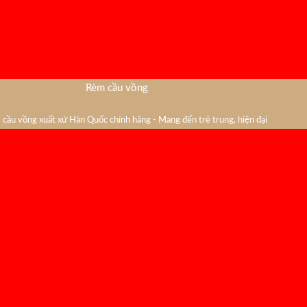
Rèm cầu vồng
cầu vồng xuất xứ Hàn Quốc chính hãng - Mang đến trẻ trung, hiện đại