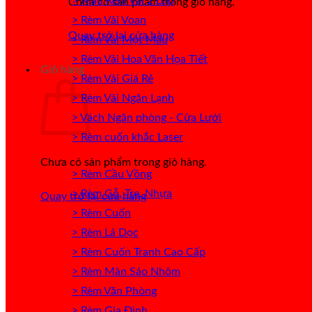
> Mẫu Rèm Vải 2 Lớp
Chưa có sản phẩm trong giỏ hàng.
> Rèm Vải Voan
Quay trở lại cửa hàng
> Rèm Vải Một Màu
> Rèm Vải Hoa Văn Họa Tiết
Giỏ hàng
> Rèm Vải Giá Rẻ
> Rèm Vải Ngăn Lạnh
> Vách Ngăn phòng - Cửa Lưới
> Rèm cuốn khắc Laser
Chưa có sản phẩm trong giỏ hàng.
> Rèm Cầu Vồng
> Rèm Gỗ, Tre, Nhựa
Quay trở lại cửa hàng
> Rèm Cuốn
> Rèm Lá Dọc
> Rèm Cuốn Tranh Cao Cấp
> Rèm Màn Sáo Nhôm
> Rèm Văn Phòng
> Rèm Gia Đình