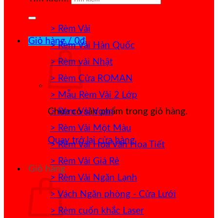
> Rèm Vải
Giỏ hàng /
0
₫
> Rèm Vải Hàn Quốc
> Rèm vải Nhật
> Rèm Cửa ROMAN
> Mẫu Rèm Vải 2 Lớp
> Rèm Vải Voan
Chưa có sản phẩm trong giỏ hàng.
> Rèm Vải Một Màu
Quay trở lại cửa hàng
> Rèm Vải Hoa Văn Họa Tiết
> Rèm Vải Giá Rẻ
Giỏ hàng
> Rèm Vải Ngăn Lạnh
> Vách Ngăn phòng - Cửa Lưới
> Rèm cuốn khắc Laser