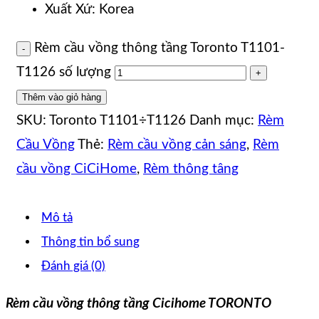
Xuất Xứ: Korea
Rèm cầu vồng thông tầng Toronto T1101-
T1126 số lượng
Thêm vào giỏ hàng
SKU:
Toronto T1101÷T1126
Danh mục:
Rèm
Cầu Vồng
Thẻ:
Rèm cầu vồng cản sáng
,
Rèm
cầu vồng CiCiHome
,
Rèm thông tâng
Mô tả
Thông tin bổ sung
Đánh giá (0)
Rèm cầu vồng thông tầng Cicihome TORONTO