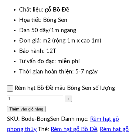
Chất liệu:
g
ỗ
Bồ Đề
Họa tiết: Bông Sen
Đan 50 dây/1m ngang
Đơn giá: m2 (rộng 1m x cao 1m)
Bảo hành: 12T
Tư vấn đo đạc: miễn phí
Thời gian hoàn thiện: 5-7 ngày
Rèm hạt Bồ Đề mẫu Bông Sen số lượng
Thêm vào giỏ hàng
SKU:
Bode-BongSen
Danh mục:
Rèm hạt gỗ
phong thủy
Thẻ:
Rèm hạt gỗ Bồ Đề
,
Rèm hạt gỗ