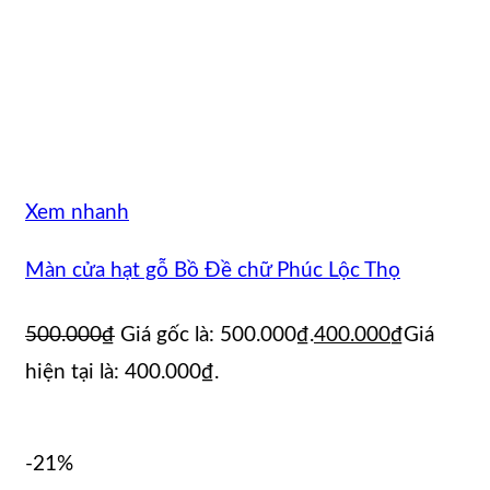
Xem nhanh
Màn cửa hạt gỗ Bồ Đề chữ Phúc Lộc Thọ
500.000
₫
Giá gốc là: 500.000₫.
400.000
₫
Giá
hiện tại là: 400.000₫.
-21%