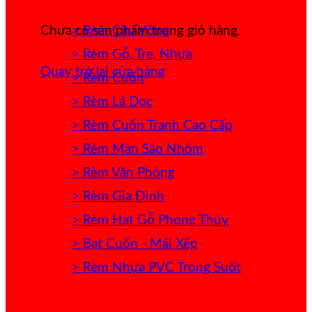
> Rèm Cầu Vồng
Chưa có sản phẩm trong giỏ hàng.
> Rèm Gỗ, Tre, Nhựa
Quay trở lại cửa hàng
> Rèm Cuốn
> Rèm Lá Dọc
> Rèm Cuốn Tranh Cao Cấp
> Rèm Màn Sáo Nhôm
> Rèm Văn Phòng
> Rèm Gia Đình
> Rèm Hạt Gỗ Phong Thủy
> Bạt Cuốn - Mái Xếp
> Rèm Nhựa PVC Trong Suốt