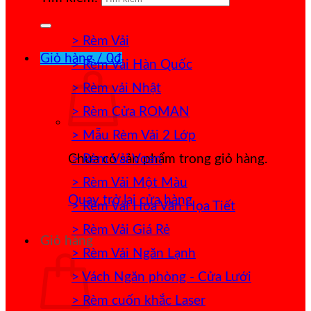
> Rèm Vải
Giỏ hàng /
0
₫
> Rèm Vải Hàn Quốc
> Rèm vải Nhật
> Rèm Cửa ROMAN
> Mẫu Rèm Vải 2 Lớp
> Rèm Vải Voan
Chưa có sản phẩm trong giỏ hàng.
> Rèm Vải Một Màu
Quay trở lại cửa hàng
> Rèm Vải Hoa Văn Họa Tiết
> Rèm Vải Giá Rẻ
Giỏ hàng
> Rèm Vải Ngăn Lạnh
> Vách Ngăn phòng - Cửa Lưới
> Rèm cuốn khắc Laser