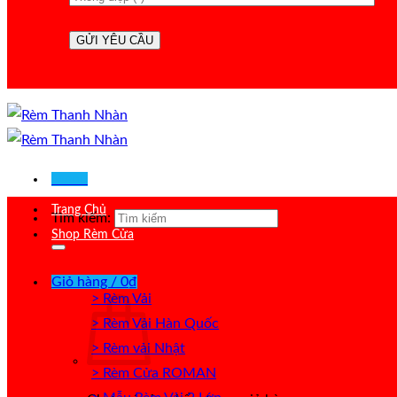
Menu
Trang Chủ
Tìm kiếm:
Shop Rèm Cửa
Giỏ hàng /
0
₫
> Rèm Vải
> Rèm Vải Hàn Quốc
> Rèm vải Nhật
> Rèm Cửa ROMAN