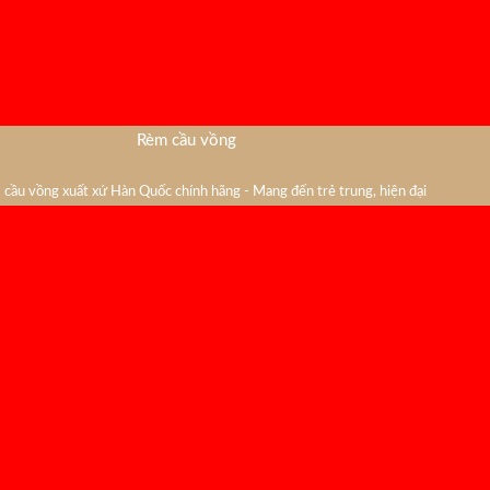
Rèm cầu vồng
cầu vồng xuất xứ Hàn Quốc chính hãng - Mang đến trẻ trung, hiện đại