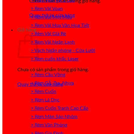
> Mẫu Rèm Vải 2 Lớp
Chưa có sản phẩm trong giỏ hàng.
> Rèm Vải Voan
Quay trở lại cửa hàng
> Rèm Vải Một Màu
> Rèm Vải Hoa Văn Họa Tiết
Giỏ hàng
> Rèm Vải Giá Rẻ
> Rèm Vải Ngăn Lạnh
> Vách Ngăn phòng - Cửa Lưới
> Rèm cuốn khắc Laser
Chưa có sản phẩm trong giỏ hàng.
> Rèm Cầu Vồng
> Rèm Gỗ, Tre, Nhựa
Quay trở lại cửa hàng
> Rèm Cuốn
> Rèm Lá Dọc
> Rèm Cuốn Tranh Cao Cấp
> Rèm Màn Sáo Nhôm
> Rèm Văn Phòng
> Rèm Gia Đình