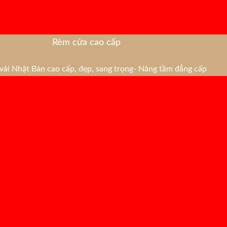
Rèm cửa cao cấp
ải Nhật Bản cao cấp, đẹp, sang trọng- Nâng tầm đẳng cấp