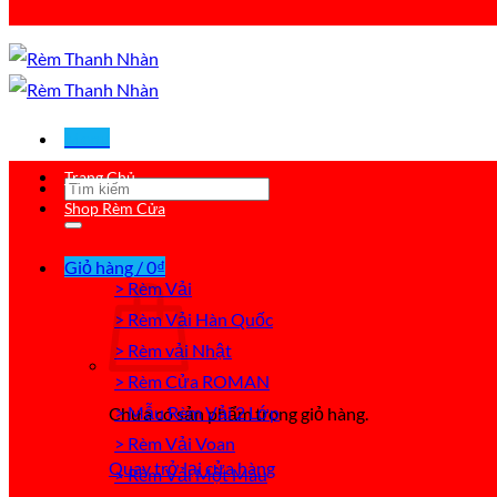
Menu
Trang Chủ
Tìm
Shop Rèm Cửa
kiếm:
Giỏ hàng /
0
₫
> Rèm Vải
> Rèm Vải Hàn Quốc
> Rèm vải Nhật
> Rèm Cửa ROMAN
> Mẫu Rèm Vải 2 Lớp
Chưa có sản phẩm trong giỏ hàng.
> Rèm Vải Voan
Quay trở lại cửa hàng
> Rèm Vải Một Màu