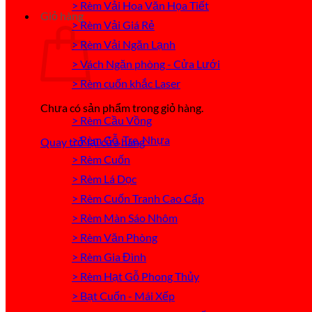
> Rèm Vải Hoa Văn Họa Tiết
Giỏ hàng
> Rèm Vải Giá Rẻ
> Rèm Vải Ngăn Lạnh
> Vách Ngăn phòng - Cửa Lưới
> Rèm cuốn khắc Laser
Chưa có sản phẩm trong giỏ hàng.
> Rèm Cầu Vồng
> Rèm Gỗ, Tre, Nhựa
Quay trở lại cửa hàng
> Rèm Cuốn
> Rèm Lá Dọc
> Rèm Cuốn Tranh Cao Cấp
> Rèm Màn Sáo Nhôm
> Rèm Văn Phòng
> Rèm Gia Đình
> Rèm Hạt Gỗ Phong Thủy
> Bạt Cuốn - Mái Xếp