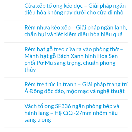
có
ngăn
Cửa xếp tổ ong kéo dọc – Giải pháp ngăn
bình
nhiệt
điều hòa không ray dưới cho cửa đi nhỏ
luận
điều
ở
hòa
Không
Rèm
Vessel
có
tổ
Rèm nhựa kéo xếp – Giải pháp ngăn lạnh,
1003
bình
ong
hệ
chắn bụi và tiết kiệm điều hòa hiệu quả
luận
vách
27
ở
kính
Không
hai
Cửa
hệ
có
khung
xếp
Rèm hạt gỗ treo cửa ra vào phòng thờ –
27
bình
mở
tổ
–
Mành hạt gỗ Bách Xanh hình Hoa Sen
luận
2
ong
Giải
ở
bên
kéo
phối Pơ Mu sang trọng, chuẩn phong
pháp
Rèm
dọc
che
thủy
nhựa
–
kính
kéo
Giải
Không
hiện
xếp
pháp
có
đại,
Rèm tre trúc in tranh – Giải pháp trang trí
–
ngăn
bình
riêng
Giải
điều
Á Đông độc đáo, mộc mạc và nghệ thuật
luận
tư
pháp
hòa
ở
cho
ngăn
Không
không
Rèm
văn
lạnh,
có
ray
hạt
Vách tổ ong SF336 ngăn phòng bếp và
phòng
chắn
bình
dưới
gỗ
bụi
hành lang – Hệ CiCi-27mm nhôm nâu
luận
cho
treo
và
ở
cửa
sang trọng
cửa
tiết
Rèm
đi
ra
kiệm
tre
Không
nhỏ
vào
điều
trúc
có