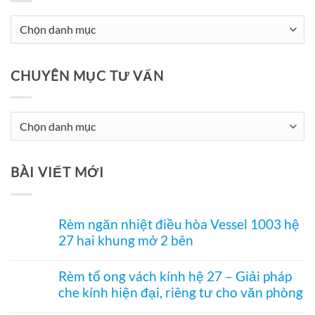
CHUYÊN MỤC TƯ VẤN
Chuyên
Mục
Tư
BÀI VIẾT MỚI
Vấn
Rèm ngăn nhiệt điều hòa Vessel 1003 hệ
27 hai khung mở 2 bên
Không
có
Rèm tổ ong vách kính hệ 27 – Giải pháp
bình
che kính hiện đại, riêng tư cho văn phòng
luận
ở
Không
Rèm