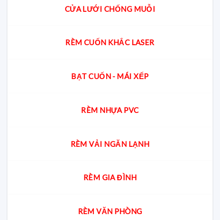
CỬA LƯỚI CHỐNG MUỖI
RÈM CUỐN KHẮC LASER
BẠT CUỐN - MÁI XẾP
RÈM NHỰA PVC
RÈM VẢI NGĂN LẠNH
RÈM GIA ĐÌNH
RÈM VĂN PHÒNG