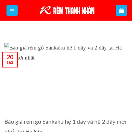
Bỏ
qua
nội
dung
20
Th3
Báo giá rèm gỗ Sankaku hệ 1 dây và hệ 2 dây mới
nhất tại Hà Nội