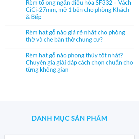
phòng
Rèm tổ ong ngăn điều hòa SF332 – Vách
hòa
in
bình
thờ
hiệu
CiCi-27mm, mở 1 bên cho phòng Khách
tranh
luận
–
quả
–
ở
& Bếp
Mành
Giải
Vách
hạt
pháp
tổ
Không
gỗ
trang
ong
có
Bách
Rèm hạt gỗ nào giá rẻ nhất cho phòng
trí
SF336
bình
Xanh
thờ và che bàn thờ chung cư?
Á
ngăn
luận
hình
Đông
phòng
ở
Hoa
Không
độc
bếp
Rèm
Sen
có
đáo,
và
tổ
Rèm hạt gỗ nào phong thủy tốt nhất?
phối
bình
mộc
hành
ong
Pơ
Chuyên gia giải đáp cách chọn chuẩn cho
luận
mạc
lang
ngăn
Mu
ở
và
từng không gian
–
điều
sang
Rèm
nghệ
Hệ
hòa
trọng,
hạt
Không
thuật
CiCi-
SF332
chuẩn
gỗ
có
27mm
–
phong
nào
bình
nhôm
Vách
thủy
giá
luận
nâu
CiCi-
rẻ
ở
sang
27mm,
nhất
Rèm
trọng
mở
cho
hạt
1
phòng
gỗ
bên
thờ
nào
DANH MỤC SẢN PHẨM
cho
và
phong
phòng
che
thủy
Khách
bàn
tốt
&
thờ
nhất?
Bếp