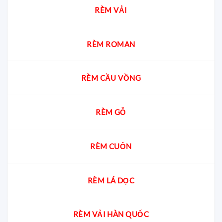
chung
Chuyên
RÈM VẢI
cư?
gia
giải
đáp
cách
chọn
RÈM ROMAN
chuẩn
cho
từng
không
RÈM CẦU VỒNG
gian
RÈM GỖ
RÈM CUỐN
RÈM LÁ DỌC
RÈM VẢI HÀN QUỐC