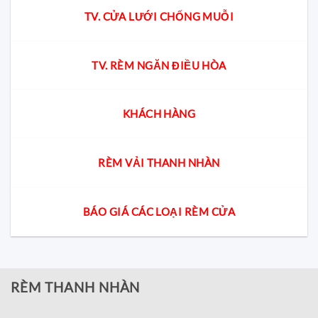
TV. CỬA LƯỚI CHỐNG MUỖI
TV. RÈM NGĂN ĐIỀU HÒA
KHÁCH HÀNG
RÈM VẢI THANH NHÀN
BÁO GIÁ CÁC LOẠI RÈM CỬA
RÈM THANH NHÀN