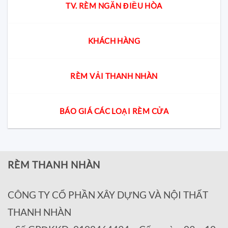
TV. RÈM NGĂN ĐIỀU HÒA
KHÁCH HÀNG
RÈM VẢI THANH NHÀN
BÁO GIÁ CÁC LOẠI RÈM CỬA
RÈM THANH NHÀN
CÔNG TY CỔ PHẦN XÂY DỰNG VÀ NỘI THẤT
THANH NHÀN