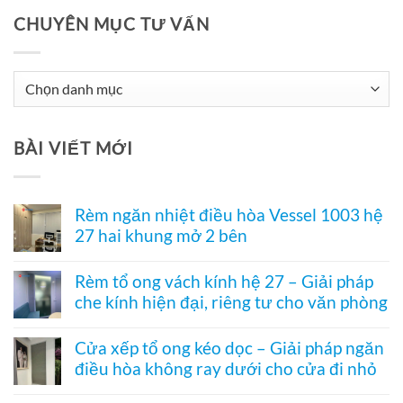
CHUYÊN MỤC TƯ VẤN
Chuyên
Mục
Tư
BÀI VIẾT MỚI
Vấn
Rèm ngăn nhiệt điều hòa Vessel 1003 hệ
27 hai khung mở 2 bên
Không
có
Rèm tổ ong vách kính hệ 27 – Giải pháp
bình
che kính hiện đại, riêng tư cho văn phòng
luận
ở
Không
Rèm
có
ngăn
Cửa xếp tổ ong kéo dọc – Giải pháp ngăn
bình
nhiệt
điều hòa không ray dưới cho cửa đi nhỏ
luận
điều
ở
hòa
Không
Rèm
Vessel