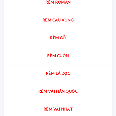
chọn
RÈM ROMAN
chuẩn
cho
từng
không
RÈM CẦU VỒNG
gian
RÈM GỖ
RÈM CUỐN
RÈM LÁ DỌC
RÈM VẢI HÀN QUỐC
RÈM VẢI NHẬT