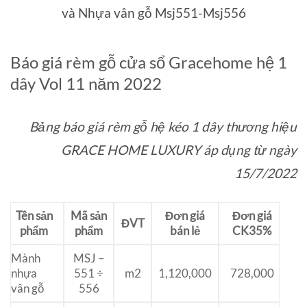
và Nhựa vân gỗ Msj551-Msj556
Báo giá rèm gỗ cửa sổ Gracehome hệ 1
dây Vol 11 năm 2022
Bảng báo giá rèm gỗ hệ kéo 1 dây thương hiệu
GRACE HOME LUXURY áp dụng từ ngày
15/7/2022
Tên s
ả
n
Mã s
ả
n
Đơ
n gi
á
Đơ
n gi
á
Đ
VT
ph
ẩ
m
ph
ẩ
m
b
á
n l
ẻ
CK35%
Mành
MSJ –
nhựa
551 ÷
m2
1,120,000
728,000
vân gỗ
556