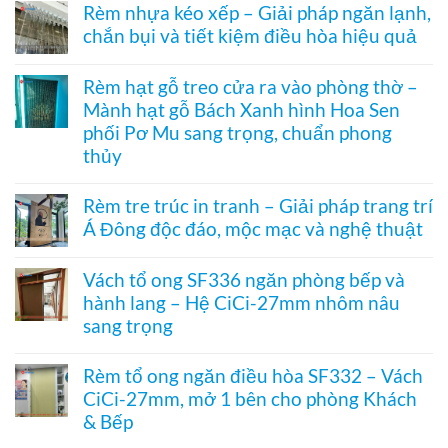
có
tổ
Rèm nhựa kéo xếp – Giải pháp ngăn lạnh,
1003
bình
ong
hệ
chắn bụi và tiết kiệm điều hòa hiệu quả
luận
vách
27
ở
kính
Không
hai
Cửa
hệ
có
khung
xếp
Rèm hạt gỗ treo cửa ra vào phòng thờ –
27
bình
mở
tổ
–
Mành hạt gỗ Bách Xanh hình Hoa Sen
luận
2
ong
Giải
ở
bên
kéo
phối Pơ Mu sang trọng, chuẩn phong
pháp
Rèm
dọc
che
thủy
nhựa
–
kính
kéo
Giải
Không
hiện
xếp
pháp
có
đại,
Rèm tre trúc in tranh – Giải pháp trang trí
–
ngăn
bình
riêng
Giải
điều
Á Đông độc đáo, mộc mạc và nghệ thuật
luận
tư
pháp
hòa
ở
cho
ngăn
Không
không
Rèm
văn
lạnh,
có
ray
hạt
Vách tổ ong SF336 ngăn phòng bếp và
phòng
chắn
bình
dưới
gỗ
bụi
hành lang – Hệ CiCi-27mm nhôm nâu
luận
cho
treo
và
ở
cửa
sang trọng
cửa
tiết
Rèm
đi
ra
kiệm
tre
Không
nhỏ
vào
điều
trúc
có
phòng
Rèm tổ ong ngăn điều hòa SF332 – Vách
hòa
in
bình
thờ
hiệu
CiCi-27mm, mở 1 bên cho phòng Khách
tranh
luận
–
quả
–
ở
& Bếp
Mành
Giải
Vách
hạt
pháp
tổ
Không