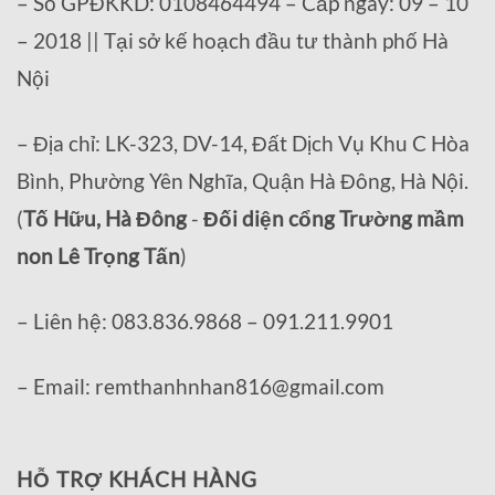
– Số GPĐKKD: 0108464494 – Cấp ngày: 09 – 10
– 2018 || Tại sở kế hoạch đầu tư thành phố Hà
Nội
– Địa chỉ: LK-323, DV-14, Đất Dịch Vụ Khu C Hòa
Bình, Phường Yên Nghĩa, Quận Hà Đông, Hà Nội.
(
Tố Hữu, Hà Đông
-
Đối diện cổng Trường mầm
non Lê Trọng Tấn
)
– Liên hệ: 083.836.9868 – 091.211.9901
– Email: remthanhnhan816@gmail.com
HỖ TRỢ KHÁCH HÀNG