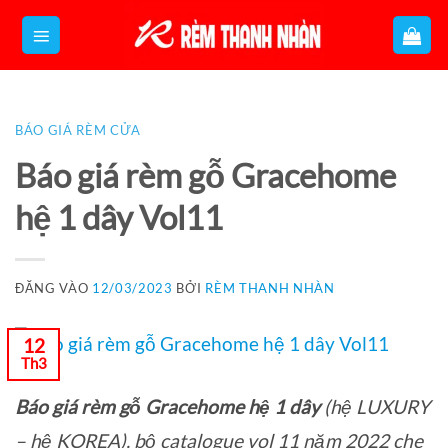
Bỏ
qua
nội
dung
BÁO GIÁ RÈM CỬA
Báo giá rèm gỗ Gracehome
hệ 1 dây Vol11
ĐĂNG VÀO
12/03/2023
BỞI
RÈM THANH NHÀN
12
Th3
Báo giá rèm gỗ Gracehome hệ 1 dây
(hệ LUXURY
– hệ KOREA), bộ catalogue vol 11 năm 2022 che