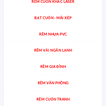
RÈM CUỐN KHẮC LASER
BẠT CUỐN - MÁI XẾP
RÈM NHỰA PVC
RÈM VẢI NGĂN LẠNH
RÈM GIA ĐÌNH
RÈM VĂN PHÒNG
RÈM CUỐN TRANH