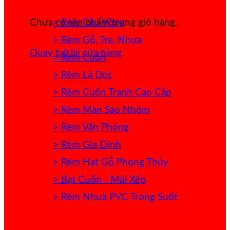
> Rèm Cầu Vồng
Chưa có sản phẩm trong giỏ hàng.
> Rèm Gỗ, Tre, Nhựa
Quay trở lại cửa hàng
> Rèm Cuốn
> Rèm Lá Dọc
> Rèm Cuốn Tranh Cao Cấp
> Rèm Màn Sáo Nhôm
> Rèm Văn Phòng
> Rèm Gia Đình
> Rèm Hạt Gỗ Phong Thủy
> Bạt Cuốn - Mái Xếp
> Rèm Nhựa PVC Trong Suốt