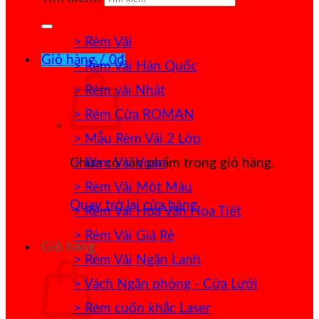
> Rèm Vải
Giỏ hàng /
0
₫
> Rèm Vải Hàn Quốc
> Rèm vải Nhật
> Rèm Cửa ROMAN
> Mẫu Rèm Vải 2 Lớp
> Rèm Vải Voan
Chưa có sản phẩm trong giỏ hàng.
> Rèm Vải Một Màu
Quay trở lại cửa hàng
> Rèm Vải Hoa Văn Họa Tiết
> Rèm Vải Giá Rẻ
Giỏ hàng
> Rèm Vải Ngăn Lạnh
> Vách Ngăn phòng - Cửa Lưới
> Rèm cuốn khắc Laser