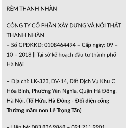
RÈM THANH NHÀN
CÔNG TY CỔ PHẦN XÂY DỰNG VÀ NỘI THẤT
THANH NHÀN
– Số GPĐKKD: 0108464494 – Cấp ngày: 09 –
10 – 2018 || Tại sở kế hoạch đầu tư thành phố
Hà Nội
– Địa chỉ: LK-323, DV-14, Đất Dịch Vụ Khu C
Hòa Bình, Phường Yên Nghĩa, Quận Hà Đông,
Hà Nội. (
Tố Hữu, Hà Đông
-
Đối diện cổng
Trường mầm non Lê Trọng Tấn
)
– Liên hệ: 083.836.9868 – 091.211.9901