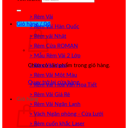
> Rèm Vải
Giỏ hàng /
0
₫
> Rèm Vải Hàn Quốc
> Rèm vải Nhật
> Rèm Cửa ROMAN
> Mẫu Rèm Vải 2 Lớp
> Rèm Vải Voan
Chưa có sản phẩm trong giỏ hàng.
> Rèm Vải Một Màu
Quay trở lại cửa hàng
> Rèm Vải Hoa Văn Họa Tiết
> Rèm Vải Giá Rẻ
Giỏ hàng
> Rèm Vải Ngăn Lạnh
> Vách Ngăn phòng - Cửa Lưới
> Rèm cuốn khắc Laser