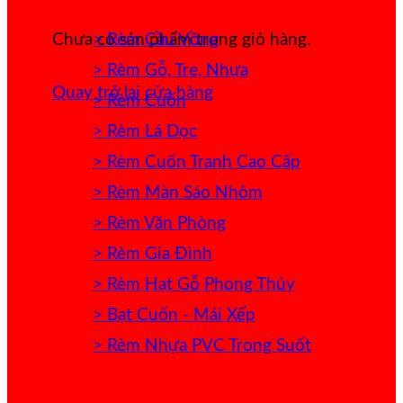
> Rèm Cầu Vồng
Chưa có sản phẩm trong giỏ hàng.
> Rèm Gỗ, Tre, Nhựa
Quay trở lại cửa hàng
> Rèm Cuốn
> Rèm Lá Dọc
> Rèm Cuốn Tranh Cao Cấp
> Rèm Màn Sáo Nhôm
> Rèm Văn Phòng
> Rèm Gia Đình
> Rèm Hạt Gỗ Phong Thủy
> Bạt Cuốn - Mái Xếp
> Rèm Nhựa PVC Trong Suốt