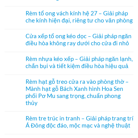
Không
có
Rèm tổ ong vách kính hệ 27 – Giải pháp
bình
che kính hiện đại, riêng tư cho văn phòng
luận
ở
Không
Rèm
có
ngăn
Cửa xếp tổ ong kéo dọc – Giải pháp ngăn
bình
nhiệt
điều hòa không ray dưới cho cửa đi nhỏ
luận
điều
ở
hòa
Không
Rèm
Vessel
có
tổ
Rèm nhựa kéo xếp – Giải pháp ngăn lạnh,
1003
bình
ong
hệ
chắn bụi và tiết kiệm điều hòa hiệu quả
luận
vách
27
ở
kính
Không
hai
Cửa
hệ
có
khung
xếp
Rèm hạt gỗ treo cửa ra vào phòng thờ –
27
bình
mở
tổ
–
Mành hạt gỗ Bách Xanh hình Hoa Sen
luận
2
ong
Giải
ở
bên
kéo
phối Pơ Mu sang trọng, chuẩn phong
pháp
Rèm
dọc
che
thủy
nhựa
–
kính
kéo
Giải
Không
hiện
xếp
pháp
có
đại,
Rèm tre trúc in tranh – Giải pháp trang trí
–
ngăn
bình
riêng
Giải
điều
Á Đông độc đáo, mộc mạc và nghệ thuật
luận
tư
pháp
hòa
ở
cho
ngăn
Không
không
Rèm
văn
lạnh,
có