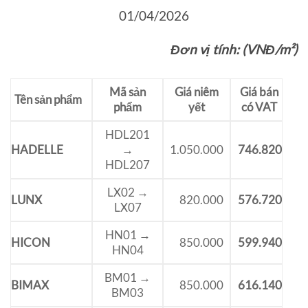
01/04/2026
Đơn vị tính: (VNĐ/m²)
Mã sản
Giá niêm
Giá bán
Tên sản phẩm
phẩm
yết
có VAT
HDL201
HADELLE
→
1.050.000
746.820
HDL207
LX02 →
LUNX
820.000
576.720
LX07
HN01 →
HICON
850.000
599.940
HN04
BM01 →
BIMAX
850.000
616.140
BM03