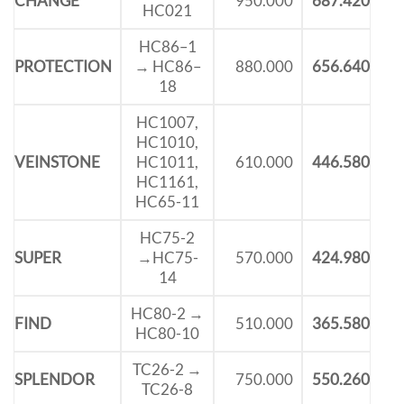
CHANGE
950.000
687.420
HC021
HC86–1
PROTECTION
→ HC86–
880.000
656.640
18
HC1007,
HC1010,
VEINSTONE
HC1011,
610.000
446.580
HC1161,
HC65-11
HC75-2
SUPER
→HC75-
570.000
424.980
14
HC80-2 →
FIND
510.000
365.580
HC80-10
TC26-2 →
SPLENDOR
750.000
550.260
TC26-8