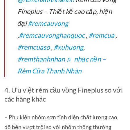
Fineplus – Thiết kế cao cấp, hiện
đại
#remcauvong
,
#remcauvonghanquoc
,
#remcua
,
#remcuaso
,
#xuhuong
,
#remthanhnhan
♬ nhạc nền –
Rèm Cửa Thanh Nhàn
4. Ưu việt rèm cầu vồng Fineplus so với
các hãng khác
– Phụ kiện nhôm sơn tĩnh điện chất lượng cao,
độ bền vượt trội so với nhôm thông thường