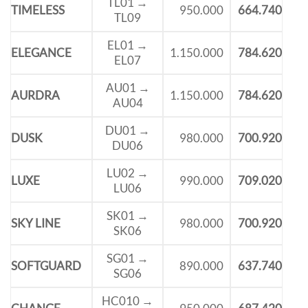
TL01 →
TIMELESS
950.000
664.740
TL09
EL01 →
ELEGANCE
1.150.000
784.620
EL07
AU01 →
AURDRA
1.150.000
784.620
AU04
DU01 →
DUSK
980.000
700.920
DU06
LU02 →
LUXE
990.000
709.020
LU06
SK01 →
SKY LINE
980.000
700.920
SK06
SG01 →
SOFTGUARD
890.000
637.740
SG06
HC010 →