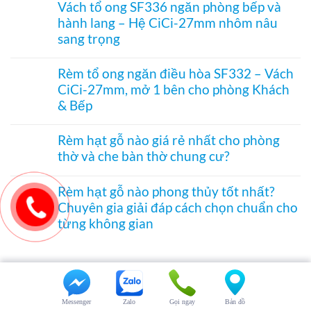
ray
hạt
Vách tổ ong SF336 ngăn phòng bếp và
phòng
chắn
bình
dưới
gỗ
bụi
hành lang – Hệ CiCi-27mm nhôm nâu
luận
cho
treo
và
ở
cửa
sang trọng
cửa
tiết
Rèm
đi
ra
kiệm
tre
Không
nhỏ
vào
điều
trúc
có
phòng
Rèm tổ ong ngăn điều hòa SF332 – Vách
hòa
in
bình
thờ
hiệu
CiCi-27mm, mở 1 bên cho phòng Khách
tranh
luận
–
quả
–
ở
& Bếp
Mành
Giải
Vách
hạt
pháp
tổ
Không
gỗ
trang
ong
có
Bách
Rèm hạt gỗ nào giá rẻ nhất cho phòng
trí
SF336
bình
Xanh
thờ và che bàn thờ chung cư?
Á
ngăn
luận
hình
Đông
phòng
ở
Hoa
Không
độc
bếp
Rèm
Sen
có
đáo,
và
tổ
Rèm hạt gỗ nào phong thủy tốt nhất?
phối
bình
mộc
hành
ong
Pơ
Chuyên gia giải đáp cách chọn chuẩn cho
luận
mạc
lang
ngăn
Mu
ở
và
từng không gian
–
điều
sang
Rèm
nghệ
Hệ
hòa
trọng,
hạt
Không
thuật
CiCi-
SF332
chuẩn
gỗ
có
27mm
–
phong
nào
bình
nhôm
Vách
thủy
giá
luận
nâu
CiCi-
rẻ
ở
sang
27mm,
nhất
Rèm
trọng
mở
Messenger
Zalo
Gọi ngay
Bản đồ
cho
hạt
1