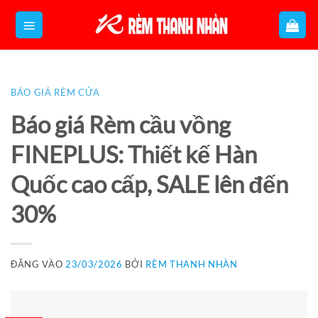
Bỏ
qua
nội
dung
BÁO GIÁ RÈM CỬA
Báo giá Rèm cầu vồng
FINEPLUS: Thiết kế Hàn
Quốc cao cấp, SALE lên đến
30%
ĐĂNG VÀO
23/03/2026
BỞI
RÈM THANH NHÀN