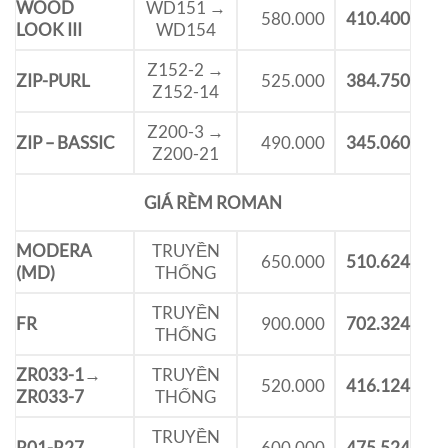
WOOD
WD151 →
580.000
410.400
LOOK III
WD154
Z152-2 →
ZIP-PURL
525.000
384.750
Z152-14
Z200-3 →
ZIP – BASSIC
490.000
345.060
Z200-21
GIÁ RÈM ROMAN
MODERA
TRUYỀN
650.000
510.624
(MD)
THỐNG
TRUYỀN
FR
900.000
702.324
THỐNG
ZR033-1→
TRUYỀN
520.000
416.124
ZR033-7
THỐNG
TRUYỀN
R01-R27
600.000
475.524