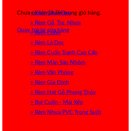
> Rèm Cầu Vồng
Chưa có sản phẩm trong giỏ hàng.
> Rèm Gỗ, Tre, Nhựa
Quay trở lại cửa hàng
> Rèm Cuốn
> Rèm Lá Dọc
> Rèm Cuốn Tranh Cao Cấp
> Rèm Màn Sáo Nhôm
> Rèm Văn Phòng
> Rèm Gia Đình
> Rèm Hạt Gỗ Phong Thủy
> Bạt Cuốn - Mái Xếp
> Rèm Nhựa PVC Trong Suốt