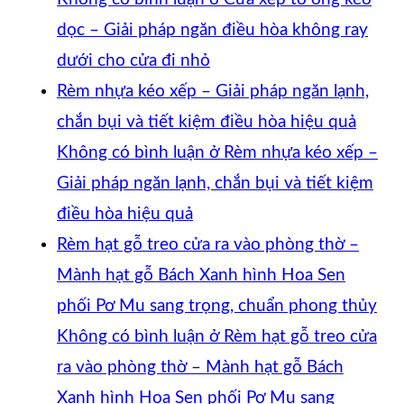
dọc – Giải pháp ngăn điều hòa không ray
dưới cho cửa đi nhỏ
Rèm nhựa kéo xếp – Giải pháp ngăn lạnh,
chắn bụi và tiết kiệm điều hòa hiệu quả
Không có bình luận
ở Rèm nhựa kéo xếp –
Giải pháp ngăn lạnh, chắn bụi và tiết kiệm
điều hòa hiệu quả
Rèm hạt gỗ treo cửa ra vào phòng thờ –
Mành hạt gỗ Bách Xanh hình Hoa Sen
phối Pơ Mu sang trọng, chuẩn phong thủy
Không có bình luận
ở Rèm hạt gỗ treo cửa
ra vào phòng thờ – Mành hạt gỗ Bách
Xanh hình Hoa Sen phối Pơ Mu sang