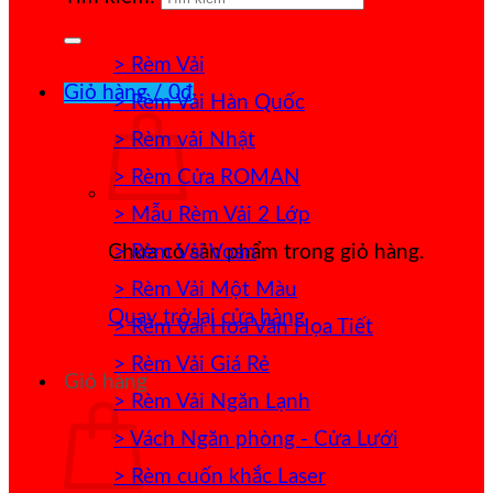
> Rèm Vải
Giỏ hàng /
0
₫
> Rèm Vải Hàn Quốc
> Rèm vải Nhật
> Rèm Cửa ROMAN
> Mẫu Rèm Vải 2 Lớp
> Rèm Vải Voan
Chưa có sản phẩm trong giỏ hàng.
> Rèm Vải Một Màu
Quay trở lại cửa hàng
> Rèm Vải Hoa Văn Họa Tiết
> Rèm Vải Giá Rẻ
Giỏ hàng
> Rèm Vải Ngăn Lạnh
> Vách Ngăn phòng - Cửa Lưới
> Rèm cuốn khắc Laser