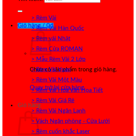
> Rèm Vải
Giỏ hàng /
0
₫
> Rèm Vải Hàn Quốc
> Rèm vải Nhật
> Rèm Cửa ROMAN
> Mẫu Rèm Vải 2 Lớp
> Rèm Vải Voan
Chưa có sản phẩm trong giỏ hàng.
> Rèm Vải Một Màu
Quay trở lại cửa hàng
> Rèm Vải Hoa Văn Họa Tiết
> Rèm Vải Giá Rẻ
Giỏ hàng
> Rèm Vải Ngăn Lạnh
> Vách Ngăn phòng - Cửa Lưới
> Rèm cuốn khắc Laser