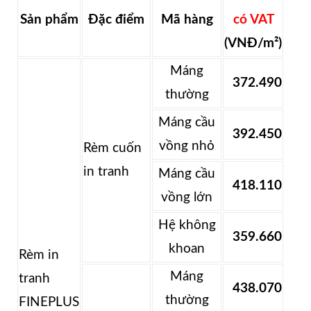
Sản phẩm
Đặc điểm
Mã hàng
có VAT
(VNĐ/m²)
Máng
372.490
thường
Máng cầu
392.450
vồng nhỏ
Rèm cuốn
in tranh
Máng cầu
418.110
vồng lớn
Hệ không
359.660
khoan
Rèm in
Máng
tranh
438.070
thường
FINEPLUS