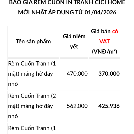
BÁO GIÁ RÈM CUỐN IN TRANH CICI HOME
MỚI NHẤT ÁP DỤNG TỪ 01/04/2026
Giá bán
có
Giá niêm
Tên sản phẩm
VAT
yết
(VNĐ/m²)
Rèm Cuốn Tranh (1
mặt) máng hở đáy
470.000
370.000
nhỏ
Rèm Cuốn Tranh (2
mặt) máng hở đáy
562.000
425.936
nhỏ
Rèm Cuốn Tranh (1