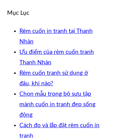
Mục Lục
Rèm cuốn in tranh tại Thanh
Nhàn
Ưu điểm của rèm cuốn tranh
Thanh Nhàn
Rèm cuốn tranh sử dụng ở
đâu, khi nào?
Chọn mẫu trong bộ sưu tập
mành cuốn in tranh đẹp sống
động
Cách đo và lắp đặt rèm cuốn in
tranh