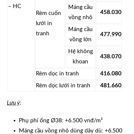
– HC
Máng cầu
458.030
Rèm cuốn
vồng nhỏ
lưới in
Máng cầu
tranh
477.990
vồng lớn
Hệ không
438.070
khoan
Rèm dọc in tranh
416.080
Rèm dọc lưới in tranh
481.660
Lưu ý
:
Phụ phí ống Ø38: +6.500 vnđ/m²
Máng cầu vồng nhỏ dùng dây dù: +6.500