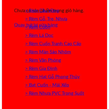
> Rèm Cầu Vồng
Chưa có sản phẩm trong giỏ hàng.
> Rèm Gỗ, Tre, Nhựa
Quay trở lại cửa hàng
> Rèm Cuốn
> Rèm Lá Dọc
> Rèm Cuốn Tranh Cao Cấp
> Rèm Màn Sáo Nhôm
> Rèm Văn Phòng
> Rèm Gia Đình
> Rèm Hạt Gỗ Phong Thủy
> Bạt Cuốn - Mái Xếp
> Rèm Nhựa PVC Trong Suốt