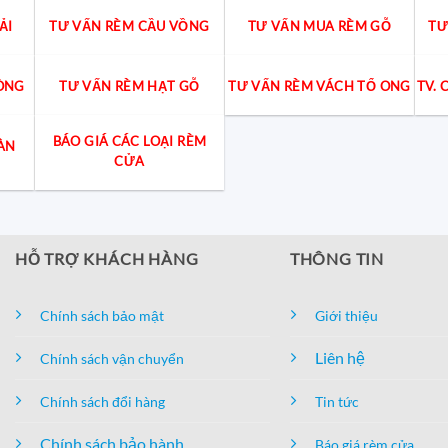
ẢI
TƯ VẤN RÈM CẦU VỒNG
TƯ VẤN MUA RÈM GỖ
TƯ
ÒNG
TƯ VẤN RÈM HẠT GỖ
TƯ VẤN RÈM VÁCH TỔ ONG
TV.
BÁO GIÁ CÁC LOẠI RÈM
ÀN
CỬA
HỖ TRỢ KHÁCH HÀNG
THÔNG TIN
Chính sách bảo mật
Giới thiệu
Liên hệ
Chính sách vận chuyển
Chính sách đổi hàng
Tin tức
Chính sách bảo hành
Báo giá rèm cửa