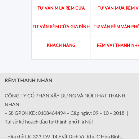
TƯ VẤN MUA RÈM CỬA
TƯ VẤN MUA RÈM V
TƯ VẤN RÈM CỬA GIA ĐÌNH
TƯ VẤN RÈM VĂN PH
KHÁCH HÀNG
RÈM VẢI THANH NH
RÈM THANH NHÀN
CÔNG TY CỔ PHẦN XÂY DỰNG VÀ NỘI THẤT THANH
NHÀN
– Số GPĐKKD: 0108464494 – Cấp ngày: 09 – 10 – 2018 ||
Tại sở kế hoạch đầu tư thành phố Hà Nội
– Địa chỉ: LK-323, DV-14, Đất Dịch Vụ Khu C Hòa Bình,