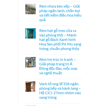
vách
Không
mở
kính
có
2
Rèm nhựa kéo xếp – Giải
hệ
bình
bên
27
luận
pháp ngăn lạnh, chắn bụi
ở
–
và tiết kiệm điều hòa hiệu
Cửa
Giải
xếp
pháp
quả
tổ
che
ong
Không
kính
kéo
có
hiện
Rèm hạt gỗ treo cửa ra
dọc
bình
đại,
–
luận
riêng
vào phòng thờ – Mành
ở
Giải
tư
hạt gỗ Bách Xanh hình
Rèm
pháp
cho
nhựa
ngăn
văn
Hoa Sen phối Pơ Mu sang
kéo
điều
phòng
trọng, chuẩn phong thủy
xếp
hòa
–
không
Không
Giải
ray
có
pháp
dưới
Rèm tre trúc in tranh –
bình
ngăn
cho
luận
Giải pháp trang trí Á
lạnh,
cửa
ở
chắn
đi
Đông độc đáo, mộc mạc
Rèm
bụi
nhỏ
hạt
và nghệ thuật
và
gỗ
tiết
treo
Không
kiệm
cửa
có
điều
Vách tổ ong SF336 ngăn
ra
bình
hòa
vào
luận
phòng bếp và hành lang –
hiệu
ở
phòng
quả
Hệ CiCi-27mm nhôm nâu
Rèm
thờ
tre
–
sang trọng
trúc
Mành
in
Không
hạt
tranh
có
gỗ