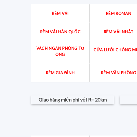
RÈM VẢI
RÈM ROMAN
RÈM VẢI HÀN QUỐC
RÈM VẢI NHẬT
VÁCH NGĂN PHÒNG TỔ
CỬA LƯỚI CHỐNG M
ONG
RÈM GIA ĐÌNH
RÈM VĂN PHÒNG
Giao hàng miễn phí với R= 20km