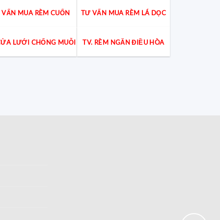
 VẤN MUA RÈM CUỐN
TƯ VẤN MUA RÈM LÁ DỌC
 CỬA LƯỚI CHỐNG MUỖI
TV. RÈM NGĂN ĐIỀU HÒA