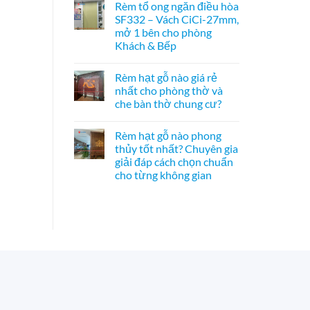
Rèm tổ ong ngăn điều hòa
–
bình
Bách
Giải
luận
Xanh
SF332 – Vách CiCi-27mm,
ở
pháp
hình
mở 1 bên cho phòng
Vách
trang
Hoa
tổ
trí
Sen
Khách & Bếp
ong
Á
phối
SF336
Không
Đông
Pơ
ngăn
có
độc
Mu
Rèm hạt gỗ nào giá rẻ
phòng
bình
đáo,
sang
bếp
luận
mộc
trọng,
nhất cho phòng thờ và
ở
và
mạc
chuẩn
che bàn thờ chung cư?
Rèm
hành
và
phong
tổ
lang
nghệ
thủy
Không
ong
–
thuật
có
ngăn
Hệ
Rèm hạt gỗ nào phong
bình
điều
CiCi-
luận
thủy tốt nhất? Chuyên gia
hòa
27mm
ở
SF332
nhôm
giải đáp cách chọn chuẩn
Rèm
–
nâu
hạt
cho từng không gian
Vách
sang
gỗ
CiCi-
trọng
nào
Không
27mm,
giá
có
mở
rẻ
bình
1
nhất
luận
bên
ở
cho
cho
Rèm
phòng
phòng
hạt
thờ
Khách
gỗ
và
&
nào
che
Bếp
phong
bàn
thủy
thờ
tốt
chung
nhất?
cư?
Chuyên