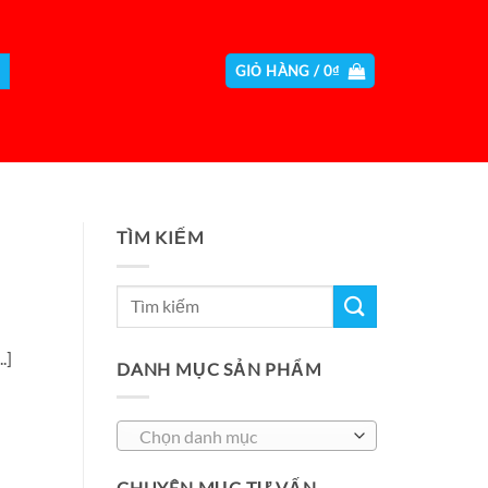
GIỎ HÀNG /
0
₫
TÌM KIẾM
.]
DANH MỤC SẢN PHẨM
Chọn danh mục
CHUYÊN MỤC TƯ VẤN