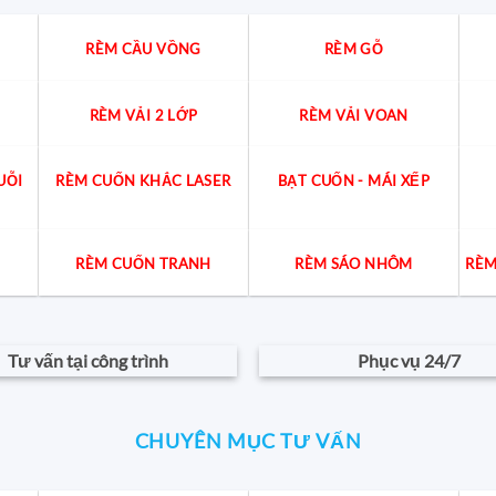
RÈM CẦU VỒNG
RÈM GỖ
RÈM VẢI 2 LỚP
RÈM VẢI VOAN
UỖI
RÈM CUỐN KHẮC LASER
BẠT CUỐN - MÁI XẾP
RÈM CUỐN TRANH
RÈM SÁO NHÔM
RÈM
Tư vấn tại công trình
Phục vụ 24/7
CHUYÊN MỤC TƯ VẤN