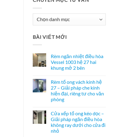
Chuyên
Mục
Tư
BÀI VIẾT MỚI
Vấn
Rèm ngăn nhiệt điều hòa
Vessel 1003 hệ 27 hai
khung mở 2 bên
Không
có
Rèm tổ ong vách kính hệ
bình
luận
27 – Giải pháp che kính
ở
hiện đại, riêng tư cho văn
Rèm
ngăn
phòng
nhiệt
điều
Không
hòa
có
Cửa xếp tổ ong kéo dọc –
Vessel
bình
1003
luận
Giải pháp ngăn điều hòa
ở
hệ
không ray dưới cho cửa đi
Rèm
27
tổ
hai
nhỏ
ong
khung