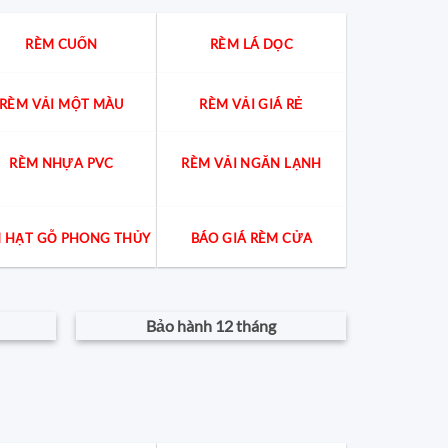
gia
giải
đáp
RÈM CUỐN
RÈM LÁ DỌC
cách
chọn
chuẩn
cho
từng
RÈM VẢI MỘT MÀU
RÈM VẢI GIÁ RẺ
không
gian
RÈM NHỰA PVC
RÈM VẢI NGĂN LẠNH
 HẠT GỖ PHONG THỦY
BÁO GIÁ RÈM CỬA
Bảo hành 12 tháng