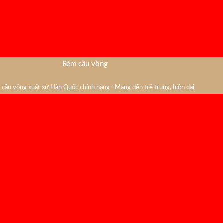
Rèm cầu vồng
cầu vồng xuất xứ Hàn Quốc chính hãng - Mang đến trẻ trung, hiện đại