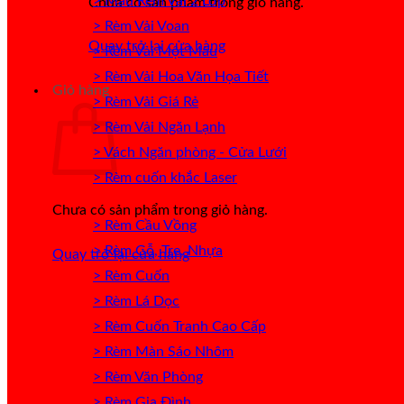
> Mẫu Rèm Vải 2 Lớp
Chưa có sản phẩm trong giỏ hàng.
> Rèm Vải Voan
Quay trở lại cửa hàng
> Rèm Vải Một Màu
> Rèm Vải Hoa Văn Họa Tiết
Giỏ hàng
> Rèm Vải Giá Rẻ
> Rèm Vải Ngăn Lạnh
> Vách Ngăn phòng - Cửa Lưới
> Rèm cuốn khắc Laser
Chưa có sản phẩm trong giỏ hàng.
> Rèm Cầu Vồng
> Rèm Gỗ, Tre, Nhựa
Quay trở lại cửa hàng
> Rèm Cuốn
> Rèm Lá Dọc
> Rèm Cuốn Tranh Cao Cấp
> Rèm Màn Sáo Nhôm
> Rèm Văn Phòng
> Rèm Gia Đình