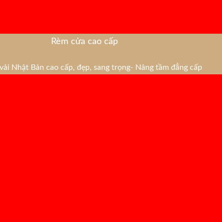
Rèm cửa cao cấp
ải Nhật Bản cao cấp, đẹp, sang trọng- Nâng tầm đẳng cấp