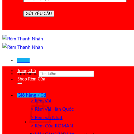
Menu
Trang Chủ
Tìm kiếm:
Shop Rèm Cửa
Giỏ hàng /
0
₫
> Rèm Vải
> Rèm Vải Hàn Quốc
> Rèm vải Nhật
> Rèm Cửa ROMAN