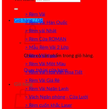
> Rèm Vải
Giỏ hàng /
0
₫
> Rèm Vải Hàn Quốc
> Rèm vải Nhật
> Rèm Cửa ROMAN
> Mẫu Rèm Vải 2 Lớp
> Rèm Vải Voan
Chưa có sản phẩm trong giỏ hàng.
> Rèm Vải Một Màu
Quay trở lại cửa hàng
> Rèm Vải Hoa Văn Họa Tiết
> Rèm Vải Giá Rẻ
Giỏ hàng
> Rèm Vải Ngăn Lạnh
> Vách Ngăn phòng - Cửa Lưới
> Rèm cuốn khắc Laser