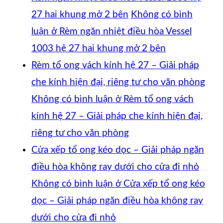
27 hai khung mở 2 bên
Không có bình
luận
ở Rèm ngăn nhiệt điều hòa Vessel
1003 hệ 27 hai khung mở 2 bên
Rèm tổ ong vách kính hệ 27 – Giải pháp
che kính hiện đại, riêng tư cho văn phòng
Không có bình luận
ở Rèm tổ ong vách
kính hệ 27 – Giải pháp che kính hiện đại,
riêng tư cho văn phòng
Cửa xếp tổ ong kéo dọc – Giải pháp ngăn
điều hòa không ray dưới cho cửa đi nhỏ
Không có bình luận
ở Cửa xếp tổ ong kéo
dọc – Giải pháp ngăn điều hòa không ray
dưới cho cửa đi nhỏ