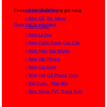
> Rèm Cầu Vồng
Chưa có sản phẩm trong giỏ hàng.
> Rèm Gỗ, Tre, Nhựa
Quay trở lại cửa hàng
> Rèm Cuốn
> Rèm Lá Dọc
> Rèm Cuốn Tranh Cao Cấp
> Rèm Màn Sáo Nhôm
> Rèm Văn Phòng
> Rèm Gia Đình
> Rèm Hạt Gỗ Phong Thủy
> Bạt Cuốn - Mái Xếp
> Rèm Nhựa PVC Trong Suốt