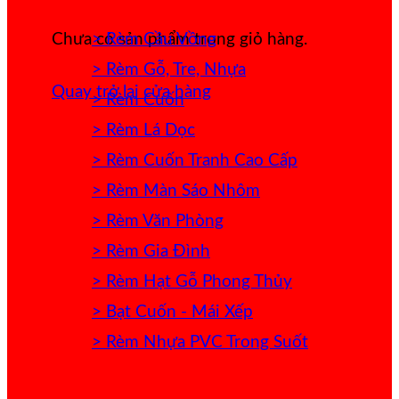
> Rèm Cầu Vồng
Chưa có sản phẩm trong giỏ hàng.
> Rèm Gỗ, Tre, Nhựa
Quay trở lại cửa hàng
> Rèm Cuốn
> Rèm Lá Dọc
> Rèm Cuốn Tranh Cao Cấp
> Rèm Màn Sáo Nhôm
> Rèm Văn Phòng
> Rèm Gia Đình
> Rèm Hạt Gỗ Phong Thủy
> Bạt Cuốn - Mái Xếp
> Rèm Nhựa PVC Trong Suốt