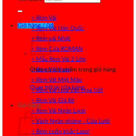
> Rèm Vải
Giỏ hàng /
0
₫
> Rèm Vải Hàn Quốc
> Rèm vải Nhật
> Rèm Cửa ROMAN
> Mẫu Rèm Vải 2 Lớp
> Rèm Vải Voan
Chưa có sản phẩm trong giỏ hàng.
> Rèm Vải Một Màu
Quay trở lại cửa hàng
> Rèm Vải Hoa Văn Họa Tiết
> Rèm Vải Giá Rẻ
Giỏ hàng
> Rèm Vải Ngăn Lạnh
> Vách Ngăn phòng - Cửa Lưới
> Rèm cuốn khắc Laser