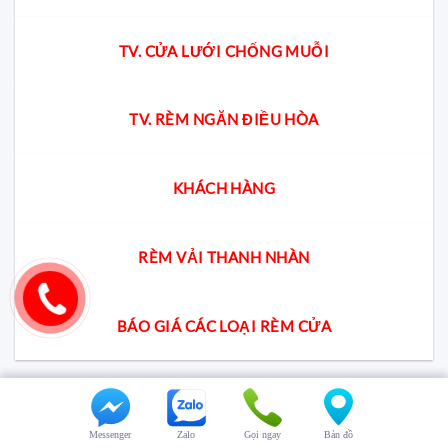
TV. CỬA LƯỚI CHỐNG MUỖI
TV. RÈM NGĂN ĐIỀU HÒA
KHÁCH HÀNG
RÈM VẢI THANH NHÀN
BÁO GIÁ CÁC LOẠI RÈM CỬA
RÈM THANH NHÀN
Messenger
Zalo
Gọi ngay
Bản đồ