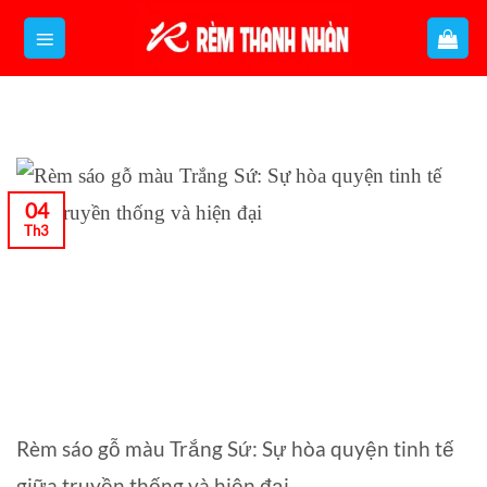
Bỏ
qua
nội
dung
04
Th3
Rèm sáo gỗ màu Trắng Sứ: Sự hòa quyện tinh tế
giữa truyền thống và hiện đại