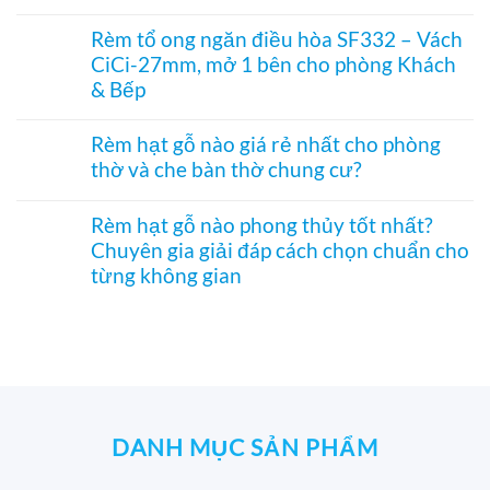
kiệm
tre
Không
nhỏ
vào
điều
trúc
có
phòng
Rèm tổ ong ngăn điều hòa SF332 – Vách
hòa
in
bình
thờ
hiệu
CiCi-27mm, mở 1 bên cho phòng Khách
tranh
luận
–
quả
–
ở
& Bếp
Mành
Giải
Vách
hạt
pháp
tổ
Không
gỗ
trang
ong
có
Bách
Rèm hạt gỗ nào giá rẻ nhất cho phòng
trí
SF336
bình
Xanh
thờ và che bàn thờ chung cư?
Á
ngăn
luận
hình
Đông
phòng
ở
Hoa
Không
độc
bếp
Rèm
Sen
có
đáo,
và
tổ
Rèm hạt gỗ nào phong thủy tốt nhất?
phối
bình
mộc
hành
ong
Pơ
Chuyên gia giải đáp cách chọn chuẩn cho
luận
mạc
lang
ngăn
Mu
ở
và
từng không gian
–
điều
sang
Rèm
nghệ
Hệ
hòa
trọng,
hạt
Không
thuật
CiCi-
SF332
chuẩn
gỗ
có
27mm
–
phong
nào
bình
nhôm
Vách
thủy
giá
luận
nâu
CiCi-
rẻ
ở
sang
27mm,
nhất
Rèm
trọng
mở
cho
hạt
1
phòng
gỗ
bên
thờ
nào
DANH MỤC SẢN PHẨM
cho
và
phong
phòng
che
thủy
Khách