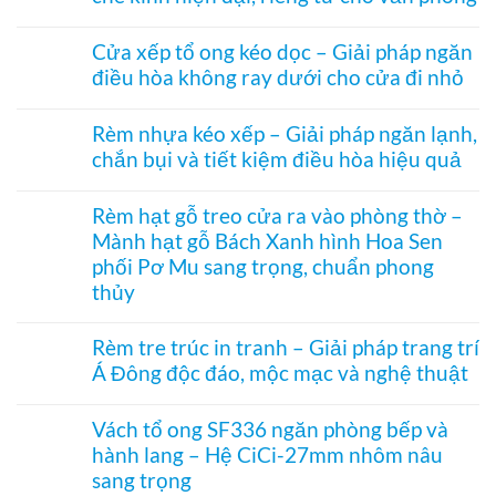
ở
Không
Rèm
có
ngăn
Cửa xếp tổ ong kéo dọc – Giải pháp ngăn
bình
nhiệt
điều hòa không ray dưới cho cửa đi nhỏ
luận
điều
ở
hòa
Không
Rèm
Vessel
có
tổ
Rèm nhựa kéo xếp – Giải pháp ngăn lạnh,
1003
bình
ong
hệ
chắn bụi và tiết kiệm điều hòa hiệu quả
luận
vách
27
ở
kính
Không
hai
Cửa
hệ
có
khung
xếp
Rèm hạt gỗ treo cửa ra vào phòng thờ –
27
bình
mở
tổ
–
Mành hạt gỗ Bách Xanh hình Hoa Sen
luận
2
ong
Giải
ở
bên
kéo
phối Pơ Mu sang trọng, chuẩn phong
pháp
Rèm
dọc
che
thủy
nhựa
–
kính
kéo
Giải
Không
hiện
xếp
pháp
có
đại,
Rèm tre trúc in tranh – Giải pháp trang trí
–
ngăn
bình
riêng
Giải
điều
Á Đông độc đáo, mộc mạc và nghệ thuật
luận
tư
pháp
hòa
ở
cho
ngăn
Không
không
Rèm
văn
lạnh,
có
ray
hạt
Vách tổ ong SF336 ngăn phòng bếp và
phòng
chắn
bình
dưới
gỗ
bụi
hành lang – Hệ CiCi-27mm nhôm nâu
luận
cho
treo
và
ở
cửa
sang trọng
cửa
tiết
Rèm
đi
ra