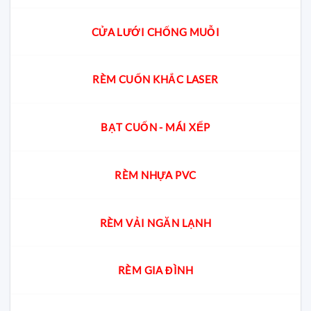
CỬA LƯỚI CHỐNG MUỖI
RÈM CUỐN KHẮC LASER
BẠT CUỐN - MÁI XẾP
RÈM NHỰA PVC
RÈM VẢI NGĂN LẠNH
RÈM GIA ĐÌNH