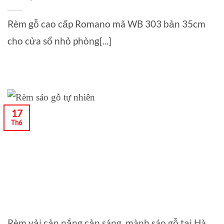
Rèm gỗ cao cấp Romano mã WB 303 bản 35cm
cho cửa sổ nhỏ phòng[...]
17
Th6
Rèm vải cản nắng cản sáng, mành sáo gỗ tại Hà