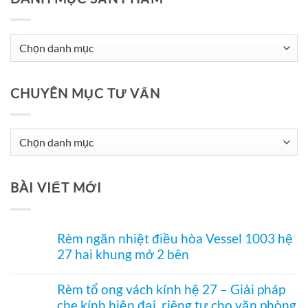
CHUYÊN MỤC TƯ VẤN
Chuyên
Mục
Tư
BÀI VIẾT MỚI
Vấn
Rèm ngăn nhiệt điều hòa Vessel 1003 hệ
27 hai khung mở 2 bên
Không
có
Rèm tổ ong vách kính hệ 27 – Giải pháp
bình
che kính hiện đại, riêng tư cho văn phòng
luận