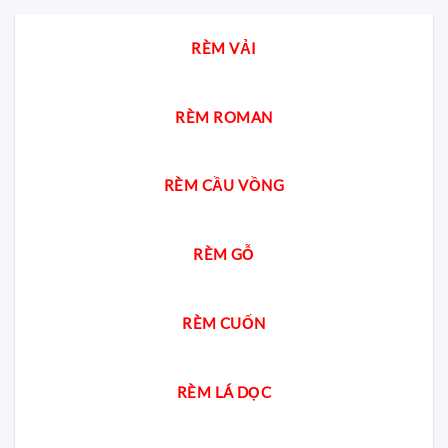
bàn
tốt
&
thờ
nhất?
Bếp
chung
Chuyên
RÈM VẢI
cư?
gia
giải
đáp
cách
chọn
RÈM ROMAN
chuẩn
cho
từng
không
RÈM CẦU VỒNG
gian
RÈM GỖ
RÈM CUỐN
RÈM LÁ DỌC