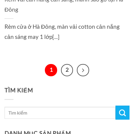
Đông
Rèm cửa ở Hà Đông, màn vải cotton cản nắng
cản sáng may 1 lớp[...]
1
2
TÌM KIẾM
DANH MỤC SẢN PHẨM