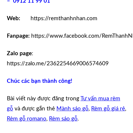
– 0912 11 99 01
Web:
https://remthanhnhan.com
Fanpage:
https://www.facebook.com/RemThanhN
Zalo page
:
https://zalo.me/2362254669006574609
Chúc các bạn thành công!
Bài viết này được đăng trong
Tư vấn mua rèm
gỗ
và được gắn thẻ
Mành sáo gỗ
,
Rèm gỗ giá rẻ
,
Rèm gỗ romano
,
Rèm sáo gỗ
.