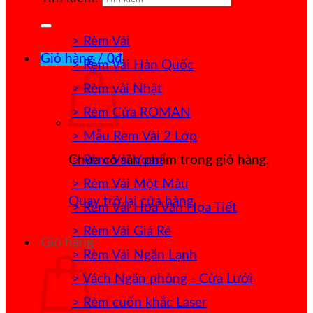
> Rèm Vải
Giỏ hàng /
0
₫
> Rèm Vải Hàn Quốc
> Rèm vải Nhật
> Rèm Cửa ROMAN
> Mẫu Rèm Vải 2 Lớp
> Rèm Vải Voan
Chưa có sản phẩm trong giỏ hàng.
> Rèm Vải Một Màu
Quay trở lại cửa hàng
> Rèm Vải Hoa Văn Họa Tiết
> Rèm Vải Giá Rẻ
Giỏ hàng
> Rèm Vải Ngăn Lạnh
> Vách Ngăn phòng - Cửa Lưới
> Rèm cuốn khắc Laser