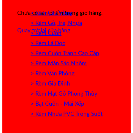
> Rèm Cầu Vồng
Chưa có sản phẩm trong giỏ hàng.
> Rèm Gỗ, Tre, Nhựa
Quay trở lại cửa hàng
> Rèm Cuốn
> Rèm Lá Dọc
> Rèm Cuốn Tranh Cao Cấp
> Rèm Màn Sáo Nhôm
> Rèm Văn Phòng
> Rèm Gia Đình
> Rèm Hạt Gỗ Phong Thủy
> Bạt Cuốn - Mái Xếp
> Rèm Nhựa PVC Trong Suốt