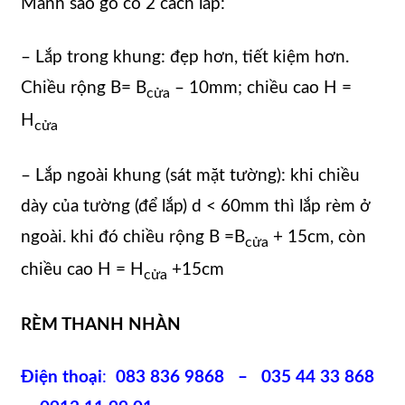
Mành sáo gỗ có 2 cách lắp:
– Lắp trong khung: đẹp hơn, tiết kiệm hơn.
Chiều rộng B= B
– 10mm; chiều cao H =
cửa
H
cửa
– Lắp ngoài khung (sát mặt tường): khi chiều
dày của tường (để lắp) d < 60mm thì lắp rèm ở
ngoài. khi đó chiều rộng B =B
+ 15cm, còn
cửa
chiều cao H = H
+15cm
cửa
RÈM THANH NHÀN
Điện thoại
:
083 836 9868 – 035 44 33 868