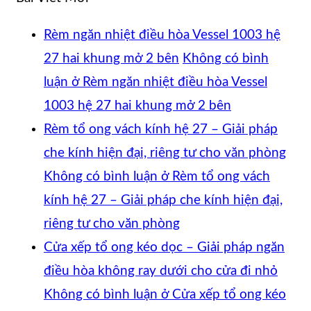
Rèm ngăn nhiệt điều hòa Vessel 1003 hệ
27 hai khung mở 2 bên
Không có bình
luận
ở Rèm ngăn nhiệt điều hòa Vessel
1003 hệ 27 hai khung mở 2 bên
Rèm tổ ong vách kính hệ 27 – Giải pháp
che kính hiện đại, riêng tư cho văn phòng
Không có bình luận
ở Rèm tổ ong vách
kính hệ 27 – Giải pháp che kính hiện đại,
riêng tư cho văn phòng
Cửa xếp tổ ong kéo dọc – Giải pháp ngăn
điều hòa không ray dưới cho cửa đi nhỏ
Không có bình luận
ở Cửa xếp tổ ong kéo