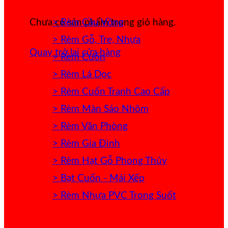
> Rèm Cầu Vồng
Chưa có sản phẩm trong giỏ hàng.
> Rèm Gỗ, Tre, Nhựa
Quay trở lại cửa hàng
> Rèm Cuốn
> Rèm Lá Dọc
> Rèm Cuốn Tranh Cao Cấp
> Rèm Màn Sáo Nhôm
> Rèm Văn Phòng
> Rèm Gia Đình
> Rèm Hạt Gỗ Phong Thủy
> Bạt Cuốn - Mái Xếp
> Rèm Nhựa PVC Trong Suốt