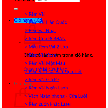
> Rèm Vải
Giỏ hàng /
0
₫
> Rèm Vải Hàn Quốc
> Rèm vải Nhật
> Rèm Cửa ROMAN
> Mẫu Rèm Vải 2 Lớp
> Rèm Vải Voan
Chưa có sản phẩm trong giỏ hàng.
> Rèm Vải Một Màu
Quay trở lại cửa hàng
> Rèm Vải Hoa Văn Họa Tiết
> Rèm Vải Giá Rẻ
Giỏ hàng
> Rèm Vải Ngăn Lạnh
> Vách Ngăn phòng - Cửa Lưới
> Rèm cuốn khắc Laser