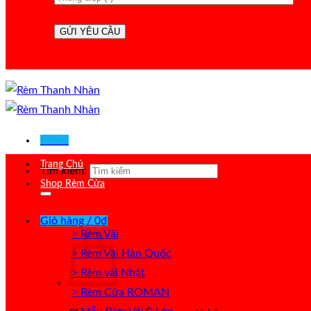
Menu
Trang Chủ
Tìm kiếm:
Shop Rèm Cửa
Giỏ hàng /
0
₫
> Rèm Vải
> Rèm Vải Hàn Quốc
> Rèm vải Nhật
> Rèm Cửa ROMAN