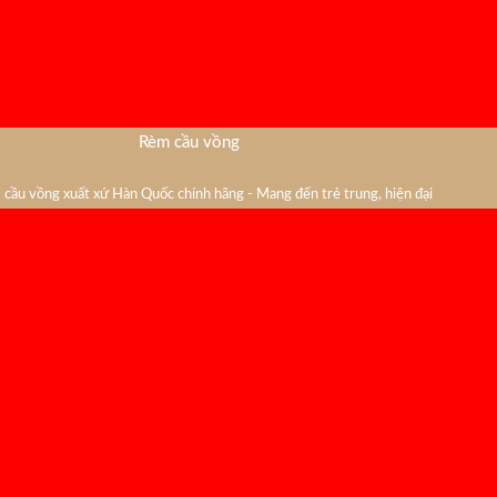
Rèm cầu vồng
cầu vồng xuất xứ Hàn Quốc chính hãng - Mang đến trẻ trung, hiện đại