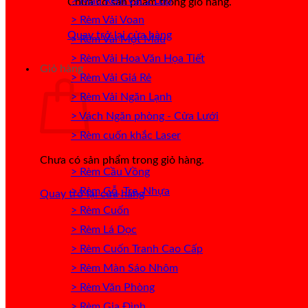
> Mẫu Rèm Vải 2 Lớp
Chưa có sản phẩm trong giỏ hàng.
> Rèm Vải Voan
Quay trở lại cửa hàng
> Rèm Vải Một Màu
> Rèm Vải Hoa Văn Họa Tiết
Giỏ hàng
> Rèm Vải Giá Rẻ
> Rèm Vải Ngăn Lạnh
> Vách Ngăn phòng - Cửa Lưới
> Rèm cuốn khắc Laser
Chưa có sản phẩm trong giỏ hàng.
> Rèm Cầu Vồng
> Rèm Gỗ, Tre, Nhựa
Quay trở lại cửa hàng
> Rèm Cuốn
> Rèm Lá Dọc
> Rèm Cuốn Tranh Cao Cấp
> Rèm Màn Sáo Nhôm
> Rèm Văn Phòng
> Rèm Gia Đình