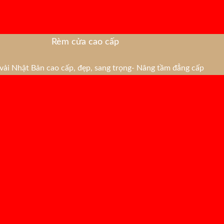
Rèm cửa cao cấp
ải Nhật Bản cao cấp, đẹp, sang trọng- Nâng tầm đẳng cấp