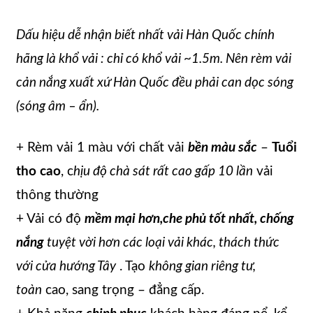
Dấu hiệu dễ nhận biết nhất vải Hàn Quốc chính
hãng là khổ vải :
chỉ có khổ vải ~1.5m
. Nên rèm vải
cản nắng xuất xứ Hàn Quốc đều phải
can dọc sóng
(sóng âm – ẩn).
+ Rèm vải 1 màu với chất vải
bền màu sắc
–
Tuổi
tho cao
, c
hịu độ chà sát rất cao gấp 10 lần
vải
thông thường
+ Vải có độ
mềm mại hơn,che phủ tốt nhất, chống
nắng
tuyệt vời hơn các loại vải khác, thách thức
với cửa hướng Tây
. Tạo
không gian riêng tư,
toàn
cao, sang trọng – đẳng cấp.