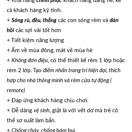
+ Khả năng
chinh phục
khách hàng đáng nể, kể
cả khách hàng kỹ tính.
+
Sóng rủ, đều, thẳng
các con sóng rèm và
đàn
hồi
các sợi vải tốt hơn
+ Tiết kiệm năng lượng
+ Ấm về mùa đông, mát về mùa hè
+
Không đơn điệu
, có thể thiết kế rèm 1 lớp hoặc
rèm 2 lớp. Tạo
điểm nhấn trang trí hiện đại, thích
hợp cho nhà thông minh và rèm cửa tự động (
remote)
+ Đáp ứng khách hàng chịu chơi
.
+ Dễ dàng
vệ sinh
, giặt là với vết dơ mà trẻ có
thể sơ suất làm bẩn.
+
Chống cháy, chống bám bụi.