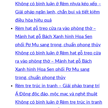
Không có bình luận
ở Rèm nhựa kéo xếp –
Giải pháp ngăn lạnh, chắn bụi và tiết kiệm
điều hòa hiệu quả
Rèm hạt gỗ treo cửa ra vào phòng thờ –
Mành hạt gỗ Bách Xanh hình Hoa Sen
phối Pơ Mu sang trọng, chuẩn phong thủy
Không có bình luận
ở Rèm hạt gỗ treo cửa
ra vào phòng thờ – Mành hạt gỗ Bách
Xanh hình Hoa Sen phối Pơ Mu sang
trọng, chuẩn phong thủy
Rèm tre trúc in tranh – Giải pháp trang trí
Á Đông độc đáo, mộc mạc và nghệ thuật
Không có bình luận
ở Rèm tre trúc in tranh