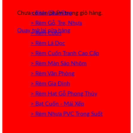
> Rèm Cầu Vồng
Chưa có sản phẩm trong giỏ hàng.
> Rèm Gỗ, Tre, Nhựa
Quay trở lại cửa hàng
> Rèm Cuốn
> Rèm Lá Dọc
> Rèm Cuốn Tranh Cao Cấp
> Rèm Màn Sáo Nhôm
> Rèm Văn Phòng
> Rèm Gia Đình
> Rèm Hạt Gỗ Phong Thủy
> Bạt Cuốn - Mái Xếp
> Rèm Nhựa PVC Trong Suốt