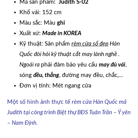
Mã sản phẩm
:
Judith S-02
Khổ vải: 152 cm
Màu sắc: Màu
ghi
Xuất xứ:
Made in KOREA
Kỹ thuật: Sản phẩm
rèm cửa sổ đẹp
Hàn
Quốc đòi hỏi kỹ thuật cắt may lành nghề .
Ngoài ra
phải đảm bảo yêu cẩu
may đủ vải
,
sóng
đều, thẳng
, đường may đều, chắc
,…
Đơn vị tính: Mét ngang cửa
Một số hình ảnh thực tế
rèm cửa Hàn Quốc mã
Judith tại công trình Biệt thự BĐS Tuân Trần – Ý yên
– Nam Định.