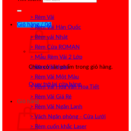
> Rèm Vải
Giỏ hàng /
0
₫
> Rèm Vải Hàn Quốc
> Rèm vải Nhật
> Rèm Cửa ROMAN
> Mẫu Rèm Vải 2 Lớp
> Rèm Vải Voan
Chưa có sản phẩm trong giỏ hàng.
> Rèm Vải Một Màu
Quay trở lại cửa hàng
> Rèm Vải Hoa Văn Họa Tiết
> Rèm Vải Giá Rẻ
Giỏ hàng
> Rèm Vải Ngăn Lạnh
> Vách Ngăn phòng - Cửa Lưới
> Rèm cuốn khắc Laser