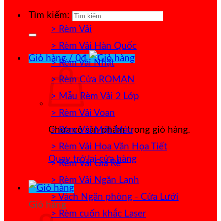
Tìm kiếm:
> Rèm Vải
> Rèm Vải Hàn Quốc
Giỏ hàng /
0
₫
> Rèm vải Nhật
> Rèm Cửa ROMAN
> Mẫu Rèm Vải 2 Lớp
> Rèm Vải Voan
> Rèm Vải Một Màu
Chưa có sản phẩm trong giỏ hàng.
> Rèm Vải Hoa Văn Họa Tiết
Quay trở lại cửa hàng
> Rèm Vải Giá Rẻ
> Rèm Vải Ngăn Lạnh
> Vách Ngăn phòng - Cửa Lưới
Giỏ hàng
> Rèm cuốn khắc Laser