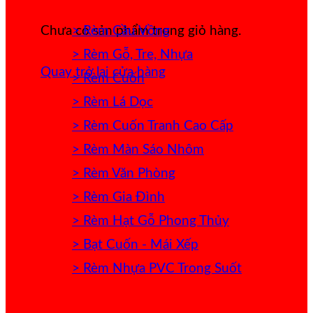
> Rèm Cầu Vồng
Chưa có sản phẩm trong giỏ hàng.
> Rèm Gỗ, Tre, Nhựa
Quay trở lại cửa hàng
> Rèm Cuốn
> Rèm Lá Dọc
> Rèm Cuốn Tranh Cao Cấp
> Rèm Màn Sáo Nhôm
> Rèm Văn Phòng
> Rèm Gia Đình
> Rèm Hạt Gỗ Phong Thủy
> Bạt Cuốn - Mái Xếp
> Rèm Nhựa PVC Trong Suốt