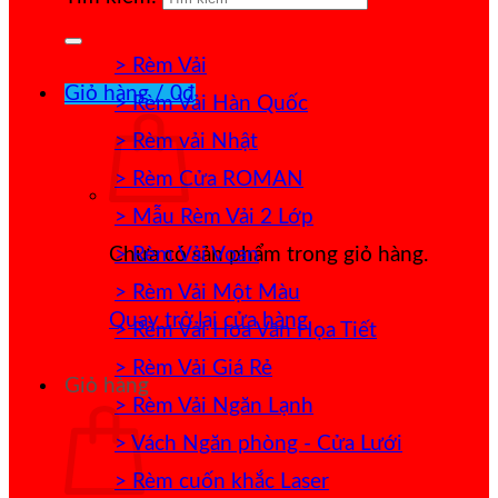
> Rèm Vải
Giỏ hàng /
0
₫
> Rèm Vải Hàn Quốc
> Rèm vải Nhật
> Rèm Cửa ROMAN
> Mẫu Rèm Vải 2 Lớp
> Rèm Vải Voan
Chưa có sản phẩm trong giỏ hàng.
> Rèm Vải Một Màu
Quay trở lại cửa hàng
> Rèm Vải Hoa Văn Họa Tiết
> Rèm Vải Giá Rẻ
Giỏ hàng
> Rèm Vải Ngăn Lạnh
> Vách Ngăn phòng - Cửa Lưới
> Rèm cuốn khắc Laser