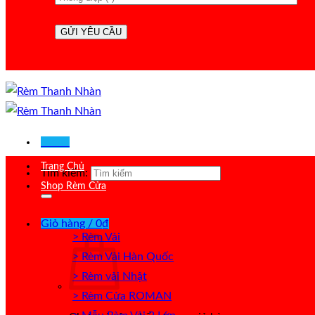
Menu
Trang Chủ
Tìm kiếm:
Shop Rèm Cửa
Giỏ hàng /
0
₫
> Rèm Vải
> Rèm Vải Hàn Quốc
> Rèm vải Nhật
> Rèm Cửa ROMAN