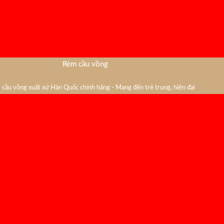
Rèm cầu vồng
cầu vồng xuất xứ Hàn Quốc chính hãng - Mang đến trẻ trung, hiện đại