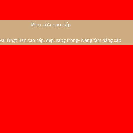
Rèm cửa cao cấp
ải Nhật Bản cao cấp, đẹp, sang trọng- Nâng tầm đẳng cấp