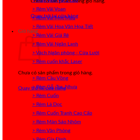
> Mẫu Rèm Vải 2 Lớp
Chưa có sản phẩm trong giỏ hàng.
> Rèm Vải Voan
Quay trở lại cửa hàng
> Rèm Vải Một Màu
> Rèm Vải Hoa Văn Họa Tiết
Giỏ hàng
> Rèm Vải Giá Rẻ
> Rèm Vải Ngăn Lạnh
> Vách Ngăn phòng - Cửa Lưới
> Rèm cuốn khắc Laser
Chưa có sản phẩm trong giỏ hàng.
> Rèm Cầu Vồng
> Rèm Gỗ, Tre, Nhựa
Quay trở lại cửa hàng
> Rèm Cuốn
> Rèm Lá Dọc
> Rèm Cuốn Tranh Cao Cấp
> Rèm Màn Sáo Nhôm
> Rèm Văn Phòng
> Rèm Gia Đình