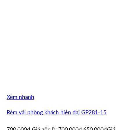
Xem nhanh
Rèm vải phòng khách hiện đại GP281-15
700.000
₫
Giá gốc là: 700.000₫.
650.000
₫
Giá