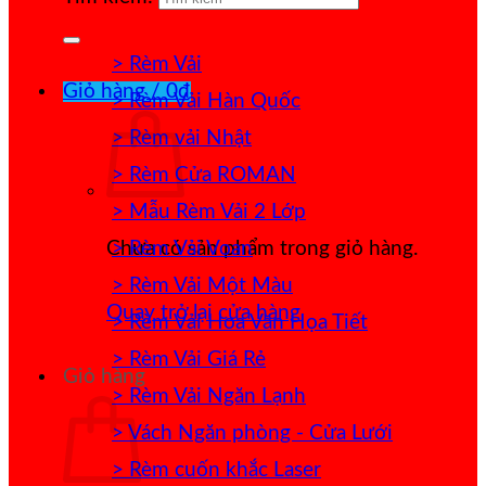
> Rèm Vải
Giỏ hàng /
0
₫
> Rèm Vải Hàn Quốc
> Rèm vải Nhật
> Rèm Cửa ROMAN
> Mẫu Rèm Vải 2 Lớp
> Rèm Vải Voan
Chưa có sản phẩm trong giỏ hàng.
> Rèm Vải Một Màu
Quay trở lại cửa hàng
> Rèm Vải Hoa Văn Họa Tiết
> Rèm Vải Giá Rẻ
Giỏ hàng
> Rèm Vải Ngăn Lạnh
> Vách Ngăn phòng - Cửa Lưới
> Rèm cuốn khắc Laser