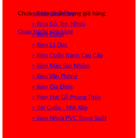
> Rèm Cầu Vồng
Chưa có sản phẩm trong giỏ hàng.
> Rèm Gỗ, Tre, Nhựa
Quay trở lại cửa hàng
> Rèm Cuốn
> Rèm Lá Dọc
> Rèm Cuốn Tranh Cao Cấp
> Rèm Màn Sáo Nhôm
> Rèm Văn Phòng
> Rèm Gia Đình
> Rèm Hạt Gỗ Phong Thủy
> Bạt Cuốn - Mái Xếp
> Rèm Nhựa PVC Trong Suốt