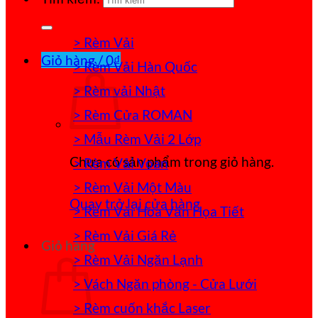
> Rèm Vải
Giỏ hàng /
0
₫
> Rèm Vải Hàn Quốc
> Rèm vải Nhật
> Rèm Cửa ROMAN
> Mẫu Rèm Vải 2 Lớp
Chưa có sản phẩm trong giỏ hàng.
> Rèm Vải Voan
> Rèm Vải Một Màu
Quay trở lại cửa hàng
> Rèm Vải Hoa Văn Họa Tiết
> Rèm Vải Giá Rẻ
Giỏ hàng
> Rèm Vải Ngăn Lạnh
> Vách Ngăn phòng - Cửa Lưới
> Rèm cuốn khắc Laser