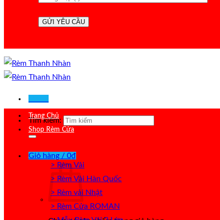
Menu
Trang Chủ
Tìm kiếm:
Shop Rèm Cửa
Giỏ hàng /
0
₫
> Rèm Vải
> Rèm Vải Hàn Quốc
> Rèm vải Nhật
> Rèm Cửa ROMAN
> Mẫu Rèm Vải 2 Lớp