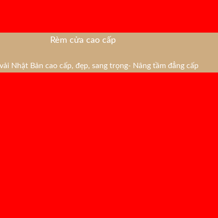
Rèm cửa cao cấp
ải Nhật Bản cao cấp, đẹp, sang trọng- Nâng tầm đẳng cấp