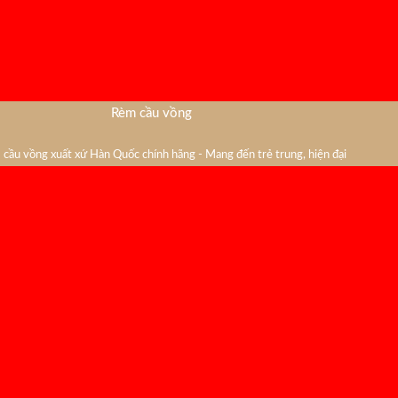
Rèm cầu vồng
cầu vồng xuất xứ Hàn Quốc chính hãng - Mang đến trẻ trung, hiện đại