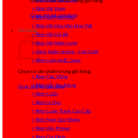
Chưa có sản phẩm trong giỏ hàng.
> Rèm Vải Voan
Quay trở lại cửa hàng
> Rèm Vải Một Màu
> Rèm Vải Hoa Văn Họa Tiết
Giỏ hàng
> Rèm Vải Giá Rẻ
> Rèm Vải Ngăn Lạnh
> Vách Ngăn phòng - Cửa Lưới
> Rèm cuốn khắc Laser
Chưa có sản phẩm trong giỏ hàng.
> Rèm Cầu Vồng
> Rèm Gỗ, Tre, Nhựa
Quay trở lại cửa hàng
> Rèm Cuốn
> Rèm Lá Dọc
> Rèm Cuốn Tranh Cao Cấp
> Rèm Màn Sáo Nhôm
> Rèm Văn Phòng
> Rèm Gia Đình