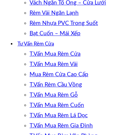
Vách Ngăn Tổ Ong – Cửa Lưới
Rèm Vải Ngăn Lạnh
Rèm Nhựa PVC Trong Suốt
Bạt Cuốn – Mái Xếp
Tư Vấn Rèm Cửa
T.Vấn Mua Rèm Cửa
T.Vấn Mua Rèm Vải
Mua Rèm Cửa Cao Cấp
T.Vấn Rèm Cầu Vồng
T.Vấn Mua Rèm Gỗ
T.Vấn Mua Rèm Cuốn
T.Vấn Mua Rèm Lá Dọc
T.Vấn Mua Rèm Gia Đình