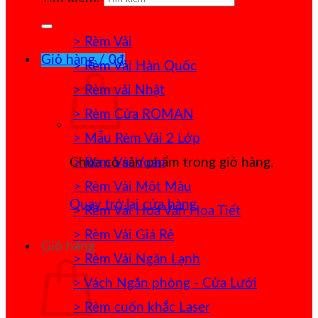
> Rèm Vải
Giỏ hàng /
0
₫
> Rèm Vải Hàn Quốc
> Rèm vải Nhật
> Rèm Cửa ROMAN
> Mẫu Rèm Vải 2 Lớp
> Rèm Vải Voan
Chưa có sản phẩm trong giỏ hàng.
> Rèm Vải Một Màu
Quay trở lại cửa hàng
> Rèm Vải Hoa Văn Họa Tiết
> Rèm Vải Giá Rẻ
Giỏ hàng
> Rèm Vải Ngăn Lạnh
> Vách Ngăn phòng - Cửa Lưới
> Rèm cuốn khắc Laser