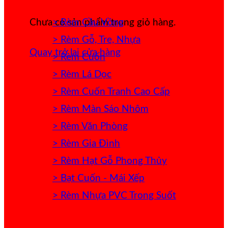
> Rèm Cầu Vồng
Chưa có sản phẩm trong giỏ hàng.
> Rèm Gỗ, Tre, Nhựa
Quay trở lại cửa hàng
> Rèm Cuốn
> Rèm Lá Dọc
> Rèm Cuốn Tranh Cao Cấp
> Rèm Màn Sáo Nhôm
> Rèm Văn Phòng
> Rèm Gia Đình
> Rèm Hạt Gỗ Phong Thủy
> Bạt Cuốn - Mái Xếp
> Rèm Nhựa PVC Trong Suốt