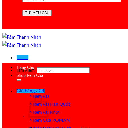
Menu
Trang Chủ
Tìm kiếm:
Shop Rèm Cửa
Giỏ hàng /
0
₫
> Rèm Vải
> Rèm Vải Hàn Quốc
> Rèm vải Nhật
> Rèm Cửa ROMAN