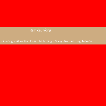
Rèm cầu vồng
cầu vồng xuất xứ Hàn Quốc chính hãng - Mang đến trẻ trung, hiện đại