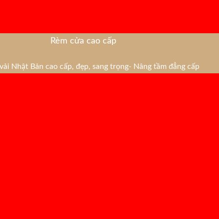
Rèm cửa cao cấp
ải Nhật Bản cao cấp, đẹp, sang trọng- Nâng tầm đẳng cấp