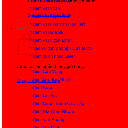
> Mẫu Rèm Vải 2 Lớp
Chưa có sản phẩm trong giỏ hàng.
> Rèm Vải Voan
Quay trở lại cửa hàng
> Rèm Vải Một Màu
> Rèm Vải Hoa Văn Họa Tiết
Giỏ hàng
> Rèm Vải Giá Rẻ
> Rèm Vải Ngăn Lạnh
> Vách Ngăn phòng - Cửa Lưới
> Rèm cuốn khắc Laser
Chưa có sản phẩm trong giỏ hàng.
> Rèm Cầu Vồng
> Rèm Gỗ, Tre, Nhựa
Quay trở lại cửa hàng
> Rèm Cuốn
> Rèm Lá Dọc
> Rèm Cuốn Tranh Cao Cấp
> Rèm Màn Sáo Nhôm
> Rèm Văn Phòng
> Rèm Gia Đình