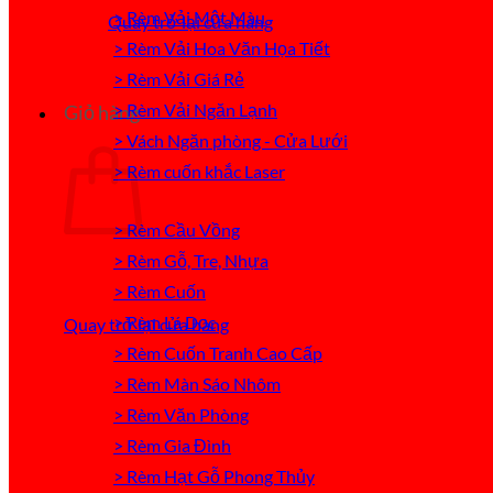
> Rèm Vải Một Màu
Quay trở lại cửa hàng
> Rèm Vải Hoa Văn Họa Tiết
> Rèm Vải Giá Rẻ
> Rèm Vải Ngăn Lạnh
Giỏ hàng
> Vách Ngăn phòng - Cửa Lưới
> Rèm cuốn khắc Laser
> Rèm Cầu Vồng
> Rèm Gỗ, Tre, Nhựa
> Rèm Cuốn
> Rèm Lá Dọc
Quay trở lại cửa hàng
> Rèm Cuốn Tranh Cao Cấp
> Rèm Màn Sáo Nhôm
> Rèm Văn Phòng
> Rèm Gia Đình
> Rèm Hạt Gỗ Phong Thủy