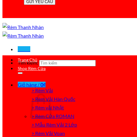
Menu
Trang Chủ
Tìm kiếm:
Shop Rèm Cửa
Giỏ hàng /
0
₫
> Rèm Vải
> Rèm Vải Hàn Quốc
> Rèm vải Nhật
> Rèm Cửa ROMAN
> Mẫu Rèm Vải 2 Lớp
> Rèm Vải Voan